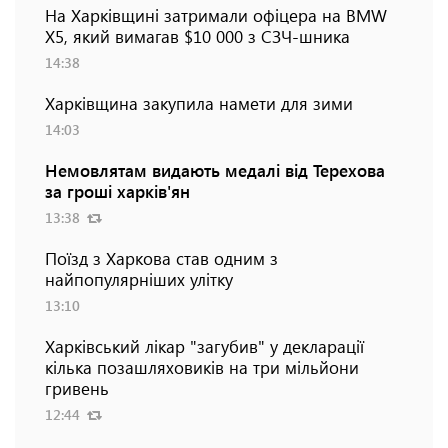
На Харківщині затримали офіцера на BMW
Х5, який вимагав $10 000 з СЗЧ-шника
14:38
Харківщина закупила намети для зими
14:03
Немовлятам видають медалі від Терехова
за гроші харків'ян
13:38
Поїзд з Харкова став одним з
найпопулярніших улітку
13:10
Харківський лікар "загубив" у декларації
кілька позашляховиків на три мільйони
гривень
12:44