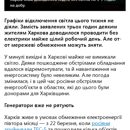
на добу.
Графіки відключення світла цього тижня не
діяли. Замість заявлених трьох годин деяким
жителям Харкова доводилося проводити без
електрики майже цілий робочий день. Але от-
от мережеві обмеження можуть зняти.
У минулі вихідні в Харкові майже не вимикали
світло. Деяке пошкоджене обстрілами обладнання
вдалося відремонтувати, та й навантаження на
енергосистему було невеликим. Але погода
змінилася, і в цей час росіяни обстріляли
енергооб'єкти в областях, які до цього були
донорами для Харківщини.
Генератори вже не рятують
Харків живе в умовах обмеження електроенергії
півтора місяці — з 22 березня, коли
росіяни
зруйнували ТЕС-5
та пошкодили кілька об'єктів