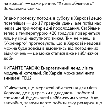
на краще", — каже речник "Харківобленерго"
Володимир Скічко.
Згідно прогнозу погоди, в суботу в Харкові дещо
потеплішає — до 17 градусів удень, але потім нас
чекає ще три-чотири дні похолодання. Стабільне
тепло з температурою +20 градусів повернеться
лише у кінці наступного тижня. Тим не менш, в
"Укренерго" прогнозують, що в Харкові невдовзі
можна буде зовсім відмовитись від погодинних
відключень — це може статися вже найближчої
доби.
ЧИТАЙТЕ ТАКОЖ:
Енергетичний ленд-ліз та
модульні котельні. Як Харків може замінити
знищені ТЕЦ?
"Очікується, що мережеві обмеження для міста
Харкова, де під графіки підпадають і побутові
споживачі, будуть зняті найближчим часом. Але,
звичайно, завжди варто робити таку ремарку, що