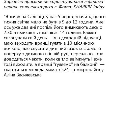
Харків'ян просять не користуватися ліфтами
навіть коли електрика є. Фото: KHARKIV Today
"Я живу на Салтівці, у нас 5 черга, значить, цього
тижня світла мало не бути з 9 до 12 години. Але
ось уже два дні поспіль його вимикають десь о
7:30 а вмикають вже після 14 години. Важко
спланувати свій день — я в декретній відпустці,
маю виходити вранці гуляти з 10-місячною
дочкою, але спустити дитячий візок із сьомого
поверху з дитиною в іншій руці нереально, тож
доводиться чекати, коли світло ввімкнуть і вже
тоді виходити, а вранці "гуляємо" на балконі", —
скаржиться молода мама з 524-го мікрорайону
Аліна Василевська.