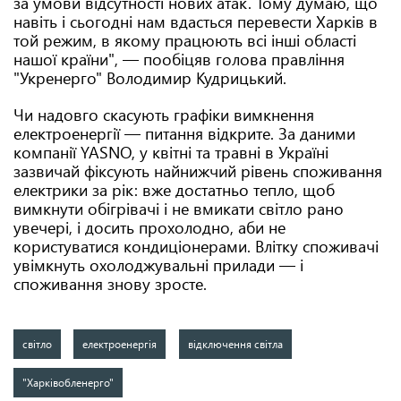
за умови відсутності нових атак. Тому думаю, що
навіть і сьогодні нам вдасться перевести Харків в
той режим, в якому працюють всі інші області
нашої країни", — пообіцяв голова правління
"Укренерго" Володимир Кудрицький.
Чи надовго скасують графіки вимкнення
електроенергії — питання відкрите. За даними
компанії YASNO, у квітні та травні в Україні
зазвичай фіксують найнижчий рівень споживання
електрики за рік: вже достатньо тепло, щоб
вимкнути обігрівачі і не вмикати світло рано
увечері, і досить прохолодно, аби не
користуватися кондиціонерами. Влітку споживачі
увімкнуть охолоджувальні прилади — і
споживання знову зросте.
світло
електроенергія
відключення світла
"Харківобленерго"