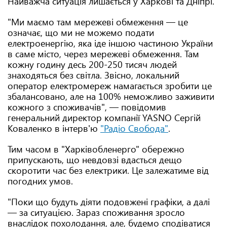
Найважча ситуація лишається у Харкові та Дніпрі.
"Ми маємо там мережеві обмеження — це
означає, що ми не можемо подати
електроенергію, яка іде іншою частиною України
в саме місто, через мережеві обмеження. Там
кожну годину десь 200-250 тисяч людей
знаходяться без світла. Звісно, локальний
оператор електромереж намагається зробити це
збалансовано, але на 100% неможливо заживити
кожного з споживачів", — повідомив
генеральний директор компанії YASNO Сергій
Коваленко в інтерв'ю
"Радіо Свобода"
.
Тим часом в "Харківобленерго" обережно
припускають, що невдовзі вдасться дещо
скоротити час без електрики. Це залежатиме від
погодних умов.
"Поки що будуть діяти подовжені графіки, а далі
— за ситуацією. Зараз споживання зросло
внаслідок похолодання, але, будемо сподіватися