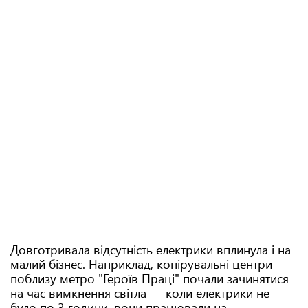
Довготривала відсутність електрики вплинула і на
малий бізнес. Наприклад, копірувальні центри
поблизу метро "Героїв Праці" почали зачинятися
на час вимкнення світла — коли електрики не
було по 3 години, вони працювали на