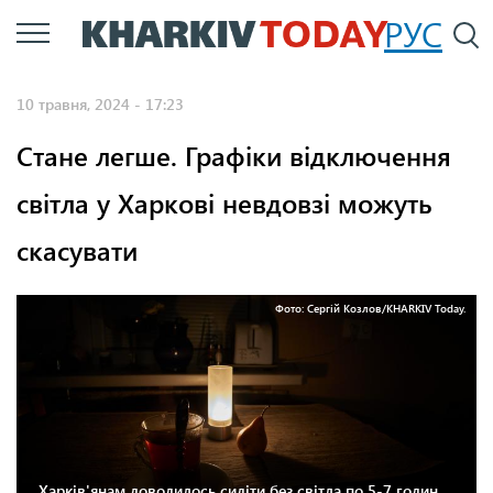
Перейти
РУС
П
до
основного
10 травня, 2024 - 17:23
вмісту
Стане легше. Графіки відключення
світла у Харкові невдовзі можуть
скасувати
Фото: Сергій Козлов/KHARKIV Today.
Харків'янам доводилось сидіти без світла по 5-7 годин