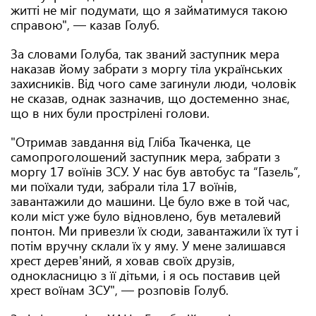
житті не міг подумати, що я займатимуся такою
справою", — казав Голуб.
За словами Голуба, так званий заступник мера
наказав йому забрати з моргу тіла українських
захисників. Від чого саме загинули люди, чоловік
не сказав, однак зазначив, що достеменно знає,
що в них були прострілені голови.
"Отримав завдання від Гліба Ткаченка, це
самопроголошений заступник мера, забрати з
моргу 17 воїнів ЗСУ. У нас був автобус та “Газель”,
ми поїхали туди, забрали тіла 17 воїнів,
завантажили до машини. Це було вже в той час,
коли міст уже було відновлено, був металевий
понтон. Ми привезли їх сюди, завантажили їх тут і
потім вручну склали їх у яму. У мене залишався
хрест дерев'яний, я ховав своїх друзів,
однокласницю з її дітьми, і я ось поставив цей
хрест воїнам ЗСУ", — розповів Голуб.