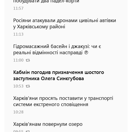
побудувати два падел-корти
11:57
Росіяни атакували дронами цивільні автівки
у Харківському районі
11:13
Гідромасажний басейн і джакузі: чи є
реальні відмінності насправді ℗
11:00
Кабмін погодив призначення шостого
заступника Олега Синєгубова
10:53
Харків'яни просять поставити у транспорті
системи екстреного сповіщення
10:28
Харків'янам повернули озеро
09:55