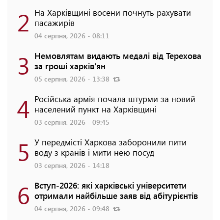
2
На Харківщині восени почнуть рахувати
пасажирів
04 серпня, 2026 - 08:11
3
Немовлятам видають медалі від Терехова
за гроші харків'ян
05 серпня, 2026 - 13:38
4
Російська армія почала штурми за новий
населений пункт на Харківщині
03 серпня, 2026 - 09:45
5
У передмісті Харкова заборонили пити
воду з кранів і мити нею посуд
03 серпня, 2026 - 14:18
6
Вступ-2026: які харківські університети
отримали найбільше заяв від абітурієнтів
04 серпня, 2026 - 09:48