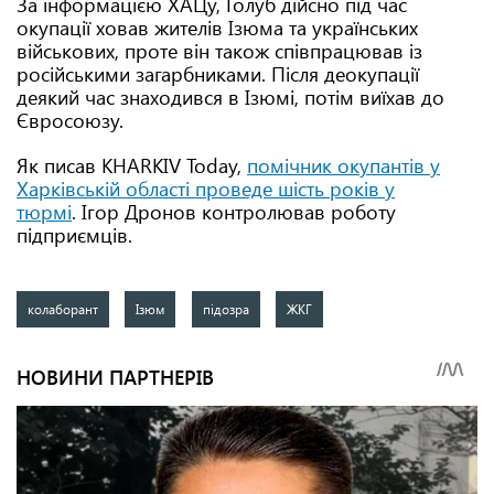
За інформацією ХАЦу, Голуб дійсно під час
окупації ховав жителів Ізюма та українських
військових, проте він також співпрацював із
російськими загарбниками. Після деокупації
деякий час знаходився в Ізюмі, потім виїхав до
Євросоюзу.
Як писав KHARKIV Today,
помічник окупантів у
Харківській області проведе шість років у
тюрмі
. Ігор Дронов контролював роботу
підприємців.
колаборант
Ізюм
підозра
ЖКГ