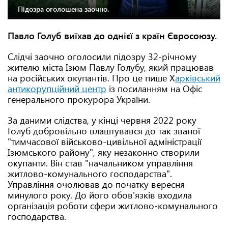
Підозра оголошена заочно.
Павло Голуб виїхав до однієї з країн Євросоюзу.
Слідчі заочно оголосили підозру 32-річному
жителю міста Ізюм Павлу Голубу, який працював
на російських окупантів. Про це пише Х
арківський
антикорупційний центр
із посиланням на Офіс
генерального прокурора України.
За даними слідства, у кінці червня 2022 року
Голуб добровільно влаштувався до так званої
"тимчасової військово-цивільної адміністрації
Ізюмського району", яку незаконно створили
окупанти. Він став "начальником управління
житлово-комунального господарства".
Управління очолював до початку вересня
минулого року. До його обов'язків входила
організація роботи сфери житлово-комунального
господарства.