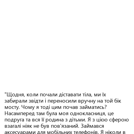
"Щодня, коли почали діставати тіла, ми їх
забирали звідти і переносили вручну на той бік
мосту. Чому я тоді цим почав займатись?
Насамперед там була моя однокласниця, це
подруга та вся її родина з дітьми. Я з цією сферою
взагалі ніяк не був пов'язаний. Займався
аксесуарами для мобільних телефонів. Я ніколи в