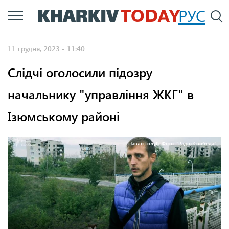
Перейти
РУС
П
до
основного
11 грудня, 2023 - 11:40
вмісту
Слідчі оголосили підозру
начальнику "управління ЖКГ" в
Ізюмському районі
Павло Голуб. Фото: "Радіо Свобода"