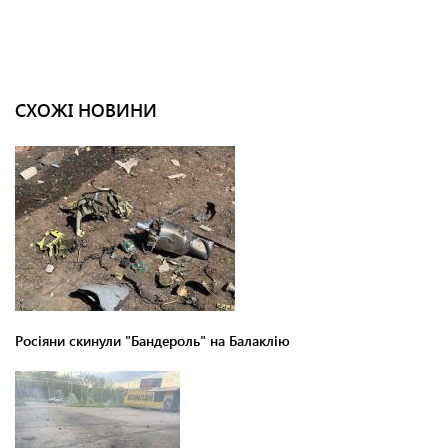
СХОЖІ НОВИНИ
Росіяни скинули "Бандероль" на Балаклію