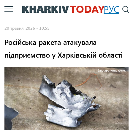
Перейти
РУС
П
до
основного
20 травня, 2026 - 10:55
вмісту
Російська ракета атакувала
підприємство у Харківській області
Ілюстративне фото.