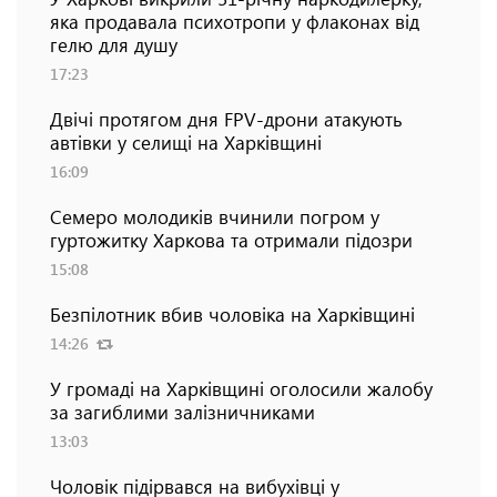
яка продавала психотропи у флаконах від
гелю для душу
17:23
Двічі протягом дня FPV-дрони атакують
автівки у селищі на Харківщині
16:09
Семеро молодиків вчинили погром у
гуртожитку Харкова та отримали підозри
15:08
Безпілотник вбив чоловіка на Харківщині
14:26
У громаді на Харківщині оголосили жалобу
за загиблими залізничниками
13:03
Чоловік підірвався на вибухівці у