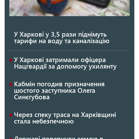
У Харкові у 3,5 рази піднімуть
тарифи на воду та каналізацію
У Харкові затримали офіцера
Нацгвардії за допомогу ухилянту
Кабмін погодив призначення
шостого заступника Олега
Синєгубова
Через спеку траса на Харківщині
стала небезпечною
Державі повернули землю в