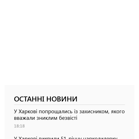
ОСТАННІ НОВИНИ
У Харкові попрощались із захисником, якого
вважали зниклим безвісті
18:18
У Харкові викрили 51-річну наркодилерку,