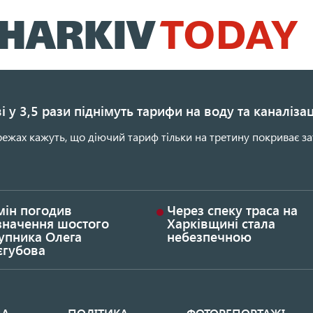
Перейти
до
основного
вмісту
і у 3,5 рази піднімуть тарифи на воду та каналіза
ежах кажуть, що діючий тариф тільки на третину покриває за
мін погодив
Через спеку траса на
значення шостого
Харківщині стала
упника Олега
небезпечною
єгубова