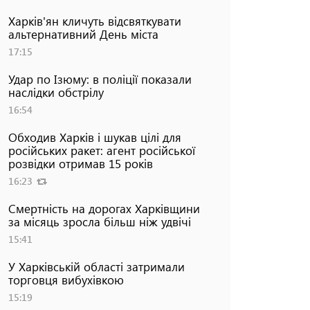
Харків'ян кличуть відсвяткувати
альтернативний День міста
17:15
Удар по Ізюму: в поліції показали
наслідки обстрілу
16:54
Обходив Харків і шукав цілі для
російських ракет: агент російської
розвідки отримав 15 років
16:23
Смертність на дорогах Харківщини
за місяць зросла більш ніж удвічі
15:41
У Харківській області затримали
торговця вибухівкою
15:19