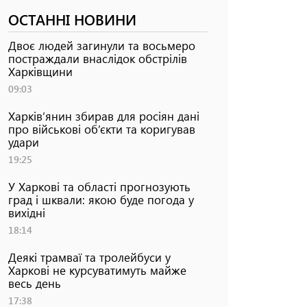
ОСТАННІ НОВИНИ
Двоє людей загинули та восьмеро
постраждали внаслідок обстрілів
Харківщини
09:03
Харків’янин збирав для росіян дані
про військові об’єкти та коригував
удари
19:25
У Харкові та області прогнозують
град і шквали: якою буде погода у
вихідні
18:14
Деякі трамваї та тролейбуси у
Харкові не курсуватимуть майже
весь день
17:38