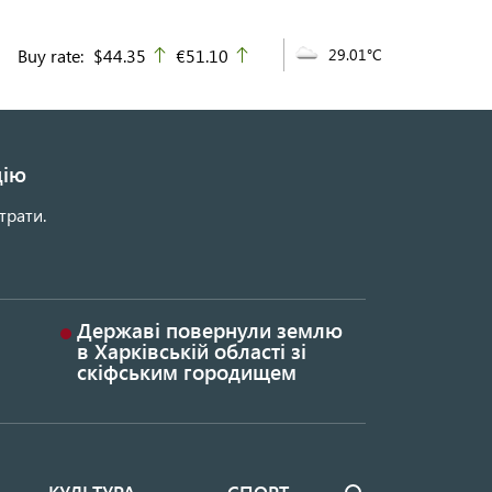
Buy rate:
$44.35
€51.10
29.01°C
up
up
цію
трати.
Державі повернули землю
в Харківській області зі
скіфським городищем