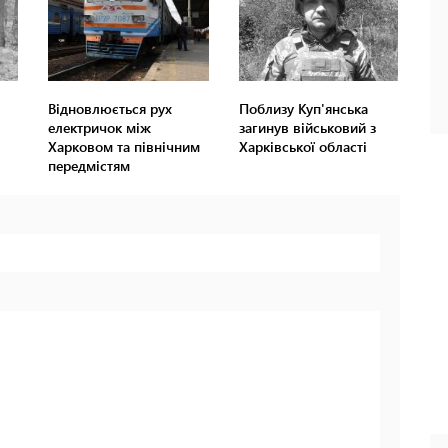
Відновлюється рух
Поблизу Куп'янська
електричок між
загинув військовий з
Харковом та північним
Харківської області
передмістям