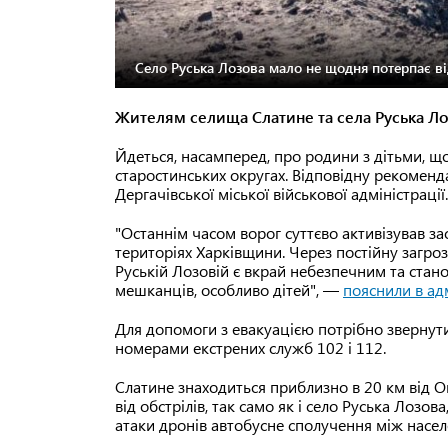
Село Руська Лозова мало не щодня потерпає від
Жителям селища Слатине та села Руська Ло
Йдеться, насамперед, про родини з дітьми, 
старостинських округах. Відповідну рекомен
Дергачівської міської військової адміністрації
"Останнім часом ворог суттєво активізував з
територіях Харківщини. Через постійну загро
Руській Лозовій є вкрай небезпечним та стан
мешканців, особливо дітей", —
пояснили в адм
Для допомоги з евакуацією потрібно звернутис
номерами екстрених служб 102 і 112.
Слатине знаходиться приблизно в 20 км від 
від обстрілів, так само як і село Руська Лозов
атаки дронів автобусне сполучення між нас