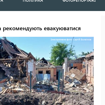
НА
ПОЛІТИКА
ФОТОРЕПОРТАЖІ
а рекомендують евакуюватися
Ілюстративне фото: Сергій Болвінов