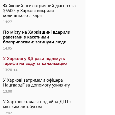
Фейковий психіатричний діагноз за
$6500: у Харкові викрили
колишнього лікаря
14:27
По місту на Харківщині вдарили
ракетами з касетними
боєприпасами: загинули люди
14:05
У Харкові у 3,5 рази піднімуть
тарифи на воду та каналізацію
13:20
У Харкові затримали офіцера
Нацгвардії за допомогу ухилянту
13:00
У Харкові сталася подвійна ДТП з
міським автобусом
12:42