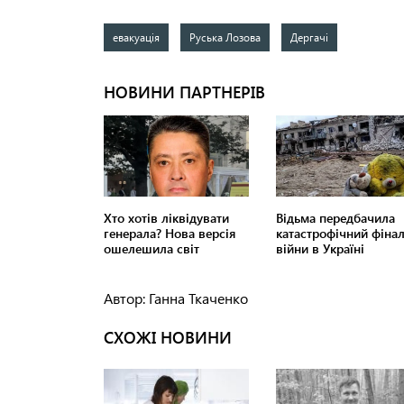
евакуація
Руська Лозова
Дергачі
Автор: Ганна Ткаченко
СХОЖІ НОВИНИ