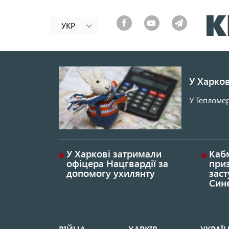
УКР
У Харков
У Тепломер
У Харкові затримали
Каб
офіцера Нацгвардії за
при
допомогу ухилянту
заст
Син