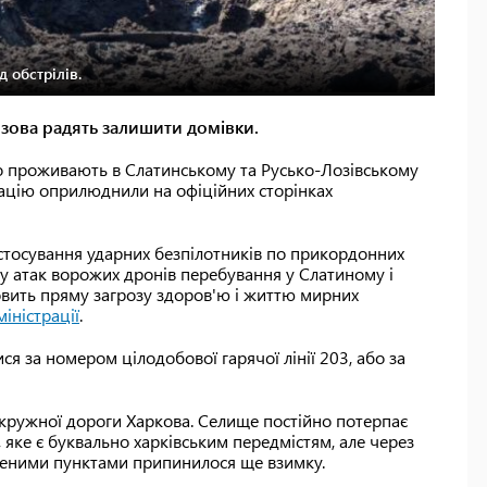
 обстрілів.
зова радять залишити домівки.
що проживають в Слатинському та Русько-Лозівському
дацію оприлюднили на офіційних сторінках
.
астосування ударних безпілотників по прикордонних
зу атак ворожих дронів перебування у Слатиному і
овить пряму загрозу здоров'ю і життю мирних
іністрації
.
я за номером цілодобової гарячої лінії 203, або за
Окружної дороги Харкова. Селище постійно потерпає
а, яке є буквально харківським передмістям, але через
еленими пунктами припинилося ще взимку.