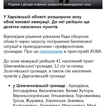
Родини з дітьми повинні залишити прикордонні села.
У Харківській області розширили зону
обов'язкової евакуації. До неї увійшли ще
десятки населених пунктів.
Відповідне рішення ухвалила Рада оборони
області через загрозу погіршення безпекової
ситуації в прикордонних і прифронтових
громадах. Про це
повідомили
в пресслужбі ХОВА.
До зони евакуації увійшли 41 населений пункт
Шевченківської громади, 12 сіл та селищ
Золочівської громади, а також сім населених
пунктів у Дергачівській громаді:
у Шевченківській громаді
: Аркадівка,
Богодарівка, Василенкове, Великі Хутори,
Верхньозорянське, Гетьманівка, Горожанівка,
Гроза, Журавка, Зорянське, Іванівка,
Колісниківка, Лелюківка, Максимівка, Малі