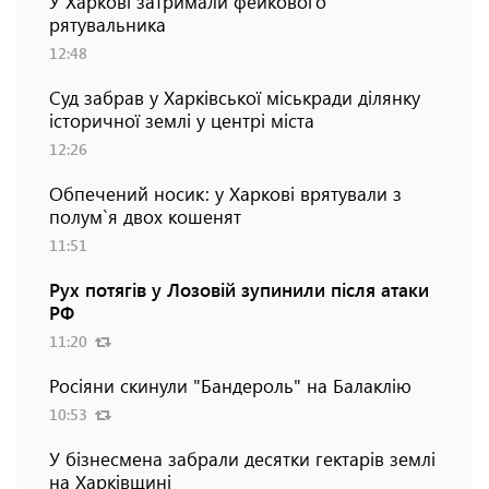
У Харкові затримали фейкового
рятувальника
12:48
Суд забрав у Харківської міськради ділянку
історичної землі у центрі міста
12:26
Обпечений носик: у Харкові врятували з
полум`я двох кошенят
11:51
Рух потягів у Лозовій зупинили після атаки
РФ
11:20
Росіяни скинули "Бандероль" на Балаклію
10:53
У бізнесмена забрали десятки гектарів землі
на Харківщині