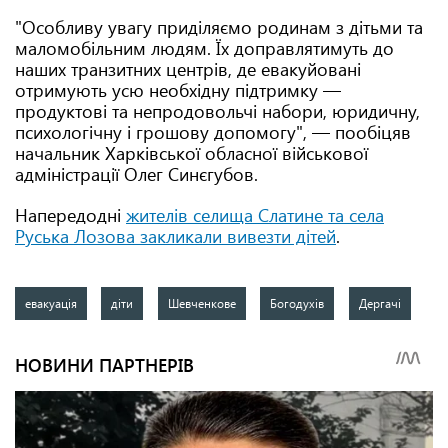
"Особливу увагу приділяємо родинам з дітьми та
маломобільним людям. Їх доправлятимуть до
наших транзитних центрів, де евакуйовані
отримують усю необхідну підтримку —
продуктові та непродовольчі набори, юридичну,
психологічну і грошову допомогу", — пообіцяв
начальник Харківської обласної військової
адміністрації Олег Синєгубов.
Напередодні
жителів селища Слатине та села
Руська Лозова закликали вивезти дітей
.
евакуація
діти
Шевченкове
Богодухів
Дергачі