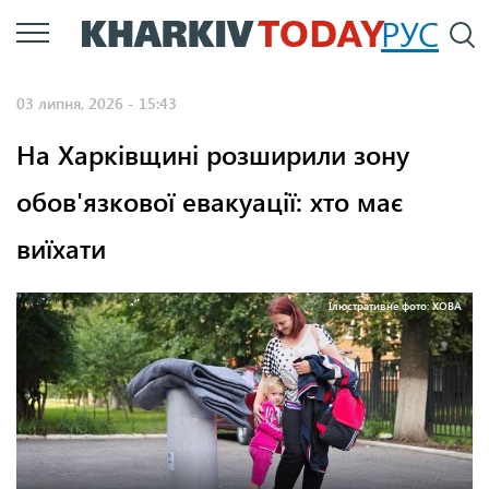
Перейти
РУС
П
до
основного
03 липня, 2026 - 15:43
вмісту
На Харківщині розширили зону
обов'язкової евакуації: хто має
виїхати
Ілюстративне фото: ХОВА