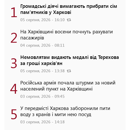
1
Громадські діячі вимагають прибрати сім
пам'ятників у Харкові
05 серпня, 2026 - 16:10
2
На Харківщині восени почнуть рахувати
пасажирів
04 серпня, 2026 - 08:11
3
Немовлятам видають медалі від Терехова
за гроші харків'ян
05 серпня, 2026 - 13:38
4
Російська армія почала штурми за новий
населений пункт на Харківщині
03 серпня, 2026 - 09:45
5
У передмісті Харкова заборонили пити
воду з кранів і мити нею посуд
03 серпня, 2026 - 14:18