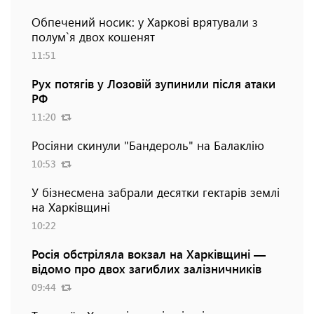
Обпечений носик: у Харкові врятували з
полум`я двох кошенят
11:51
Рух потягів у Лозовій зупинили після атаки
РФ
11:20
Росіяни скинули "Бандероль" на Балаклію
10:53
У бізнесмена забрали десятки гектарів землі
на Харківщині
10:22
Росія обстріляла вокзал на Харківщині —
відомо про двох загиблих залізничників
09:44