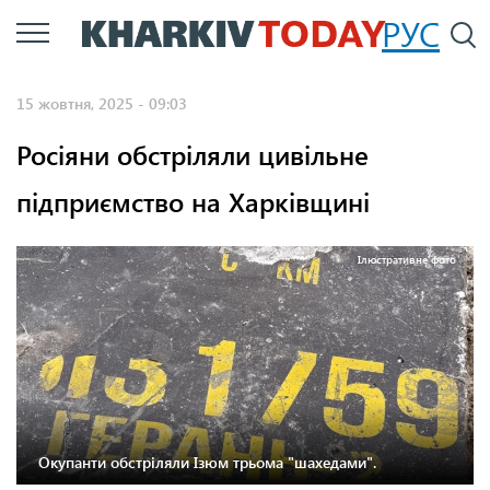
Перейти
РУС
П
до
основного
15 жовтня, 2025 - 09:03
вмісту
Росіяни обстріляли цивільне
підприємство на Харківщині
Ілюстративне фото
Окупанти обстріляли Ізюм трьома "шахедами".