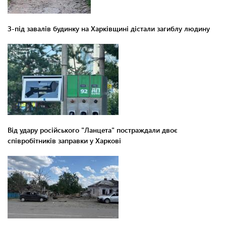
З-під завалів будинку на Харківщині дістали загиблу людину
Від удару російського "Ланцета" постраждали двоє
співробітників заправки у Харкові