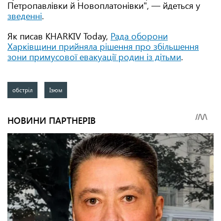
Петропавлівки й Новоплатонівки", — йдеться у
зведенні
.
Як писав KHARKIV Today,
Рада оборони
Харківщини прийняла рішення про збільшення
зони примусової евакуації родин із дітьми
.
обстріл
Ізюм