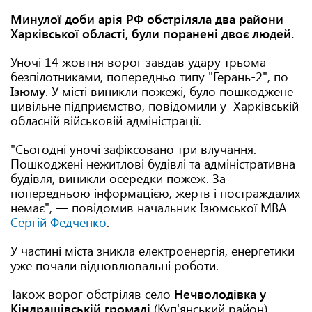
Минулої доби арія РФ обстріляла два райони
Харківської області, були поранені двоє людей.
Уночі 14 жовтня ворог завдав удару трьома
безпілотниками, попередньо типу "Герань-2", по
Ізюму
. У місті виникли пожежі, було пошкоджене
цивільне підприємство, повідомили у Харківській
обласній військовій адміністрації.
"Сьогодні уночі зафіксовано три влучання.
Пошкоджені нежитлові будівлі та адміністративна
будівля, виникли осередки пожеж. За
попередньою інформацією, жертв і постраждалих
немає", — повідомив начальник Ізюмської МВА
Сергій Федченко
.
У частині міста зникла електроенергія, енергетики
уже почали відновлювальні роботи.
Також ворог обстріляв село
Нечволодівка у
Кіндрашівській громаді
(Куп'янський район),