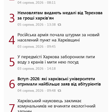
04 серпня, 2026 - 08:11
3
Немовлятам видають медалі від Терехова
за гроші харків'ян
05 серпня, 2026 - 13:38
4
Російська армія почала штурми за новий
населений пункт на Харківщині
03 серпня, 2026 - 09:45
5
У передмісті Харкова заборонили пити
воду з кранів і мити нею посуд
03 серпня, 2026 - 14:18
6
Вступ-2026: які харківські університети
отримали найбільше заяв від абітурієнтів
04 серпня, 2026 - 09:48
Харківський науковець закликає
7
комунальників не вчиняти екологічний
злочин