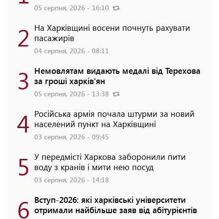
05 серпня, 2026 - 16:10
2
На Харківщині восени почнуть рахувати
пасажирів
04 серпня, 2026 - 08:11
3
Немовлятам видають медалі від Терехова
за гроші харків'ян
05 серпня, 2026 - 13:38
4
Російська армія почала штурми за новий
населений пункт на Харківщині
03 серпня, 2026 - 09:45
5
У передмісті Харкова заборонили пити
воду з кранів і мити нею посуд
03 серпня, 2026 - 14:18
6
Вступ-2026: які харківські університети
отримали найбільше заяв від абітурієнтів