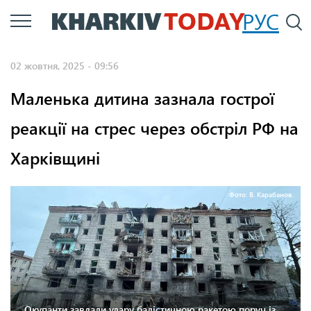
Перейти
РУС
П
до
основного
02 жовтня, 2025 - 09:56
вмісту
Маленька дитина зазнала гострої
реакції на стрес через обстріл РФ на
Харківщині
Фото: В. Карабанов.
Окупанти завдали удару балістичною ракетою поруч із