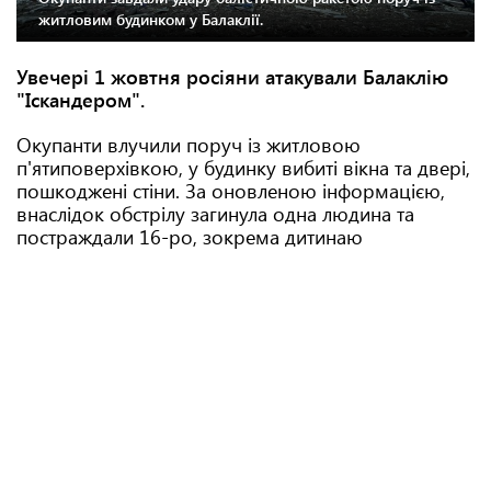
житловим будинком у Балаклії.
Увечері 1 жовтня росіяни атакували Балаклію
"Іскандером".
Окупанти влучили поруч із житловою
п'ятиповерхівкою, у будинку вибиті вікна та двері,
пошкоджені стіни. За оновленою інформацією,
внаслідок обстрілу загинула одна людина та
постраждали 16-ро, зокрема дитинаю