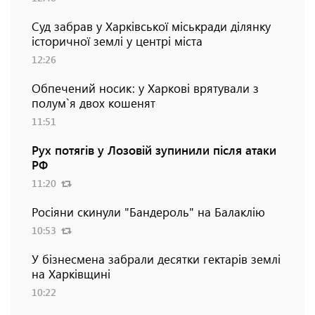
Суд забрав у Харківської міськради ділянку
історичної землі у центрі міста
12:26
Обпечений носик: у Харкові врятували з
полум`я двох кошенят
11:51
Рух потягів у Лозовій зупинили після атаки
РФ
11:20
Росіяни скинули "Бандероль" на Балаклію
10:53
У бізнесмена забрали десятки гектарів землі
на Харківщині
10:22