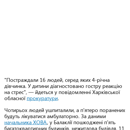
"Постраждали 16 людей, серед яких 4-річна
дівчинка. У дитини діагностовано гостру реакцію
на стрес", — йдеться у повідомленні Харківської
обласної
прокуратури
.
Чотирьох людей ушпиталили, а п'ятеро поранених
будуть лікуватися амбулаторно. За даними
начальника ХОВА
, у Балаклії пошкоджені п'ять
багатоквартирних будинків, нежитлова будівля, 11