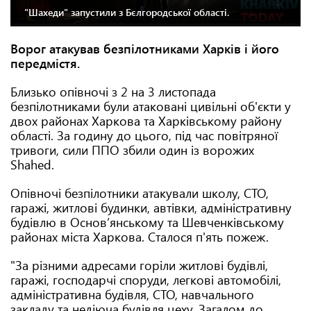
"Шахеди" запустили з Бєлгородської області.
Ворог атакував безпілотниками Харків і його
передмістя.
Близько опівночі з 2 на 3 листопада
безпілотниками були атаковані цивільні об'єкти у
двох районах Харкова та Харківському району
області. За годину до цього, під час повітряної
тривоги, сили ППО збили один із ворожих
Shahed.
Опівночі безпілотники атакували школу, СТО,
гаражі, житлові будинки, автівки, адміністративну
будівлю в Основ’янському та Шевченківському
районах міста Харкова. Сталося п'ять пожеж.
"За різними адресами горіли житлові будівлі,
гаражі, господарчі споруди, легкові автомобілі,
адміністративна будівля, СТО, навчального
закладу та недіюча будівля цеху. Загалом до