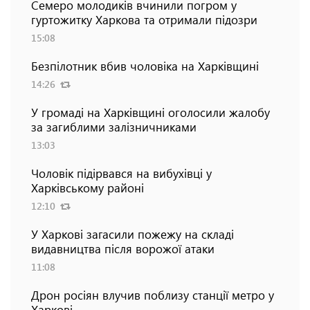
Семеро молодиків вчинили погром у
гуртожитку Харкова та отримали підозри
15:08
Безпілотник вбив чоловіка на Харківщині
14:26
У громаді на Харківщині оголосили жалобу
за загиблими залізничниками
13:03
Чоловік підірвався на вибухівці у
Харківському районі
12:10
У Харкові загасили пожежу на складі
видавництва після ворожої атаки
11:08
Дрон росіян влучив поблизу станції метро у
Харкові