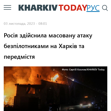
Перейти
РУС
П
до
основного
03 листопада, 2023 - 08:01
вмісту
Росія здійснила масовану атаку
безпілотниками на Харків та
передмістя
Фото: Сергій Козлов/KHARKIV Today.