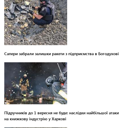
Сапери забрали залишки ракети з підприємства в Богодухові
Підручників до 1 вересня не буде: наслідки найбільшої атаки
на книжкову індустрію у Харкові