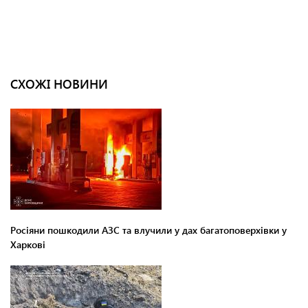
СХОЖІ НОВИНИ
Росіяни пошкодили АЗС та влучили у дах багатоповерхівки у
Харкові