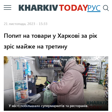
Перейти
РУС
П
до
основного
21 листопада, 2023 - 15:33
вмісту
Попит на товари у Харкові за рік
зріс майже на третину
Фото: Сергій Козлов / KHARKIV Today
У місті побільшало супермаркетів та ресторанів.