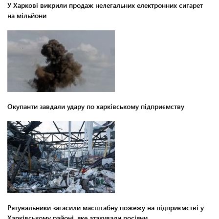
У Харкові викрили продаж нелегальних електронних сигарет
на мільйони
Окупанти завдали удару по харківському підприємству
Рятувальники загасили масштабну пожежу на підприємстві у
Харківському районі, яке атакували росіяни