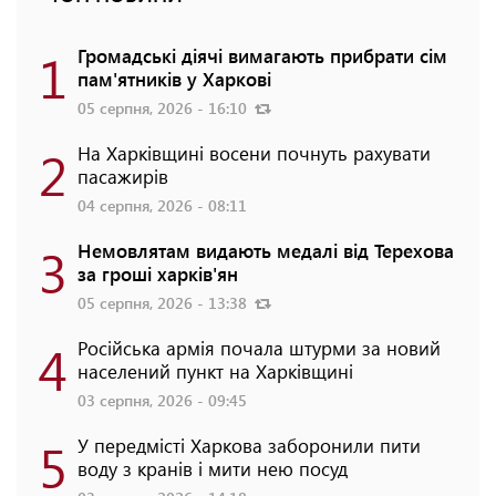
1
Громадські діячі вимагають прибрати сім
пам'ятників у Харкові
05 серпня, 2026 - 16:10
2
На Харківщині восени почнуть рахувати
пасажирів
04 серпня, 2026 - 08:11
3
Немовлятам видають медалі від Терехова
за гроші харків'ян
05 серпня, 2026 - 13:38
4
Російська армія почала штурми за новий
населений пункт на Харківщині
03 серпня, 2026 - 09:45
5
У передмісті Харкова заборонили пити
воду з кранів і мити нею посуд