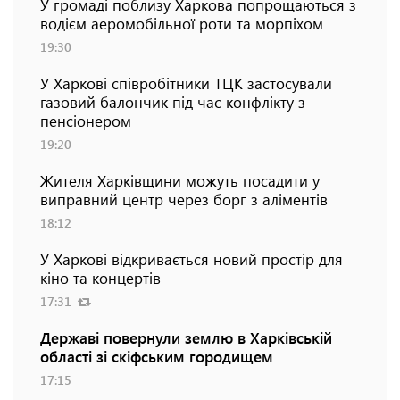
У громаді поблизу Харкова попрощаються з
водієм аеромобільної роти та морпіхом
19:30
У Харкові співробітники ТЦК застосували
газовий балончик під час конфлікту з
пенсіонером
19:20
Жителя Харківщини можуть посадити у
виправний центр через борг з аліментів
18:12
У Харкові відкривається новий простір для
кіно та концертів
17:31
Державі повернули землю в Харківській
області зі скіфським городищем
17:15