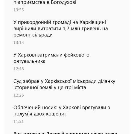
підприємства в Богодухові
13:55
У прикордонній громаді на Харківщині
вирішили витратити 1,7 млн гривень на
ремонт сільради
13:13
У Харкові затримали фейкового
рятувальника
12:48
Суд забрав у Харківської міськради ділянку
історичної землі у центрі міста
12:26
Обпечений носик: у Харкові врятували з
полум`я двох кошенят
11:51
Рух потягів у Лозовій зупинили після атаки