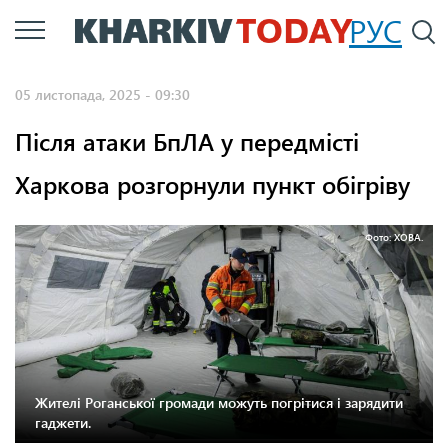
Перейти
РУС
П
до
основного
05 листопада, 2025 - 09:30
вмісту
Після атаки БпЛА у передмісті
Харкова розгорнули пункт обігріву
Фото: ХОВА.
Жителі Роганської громади можуть погрітися і зарядити
гаджети.