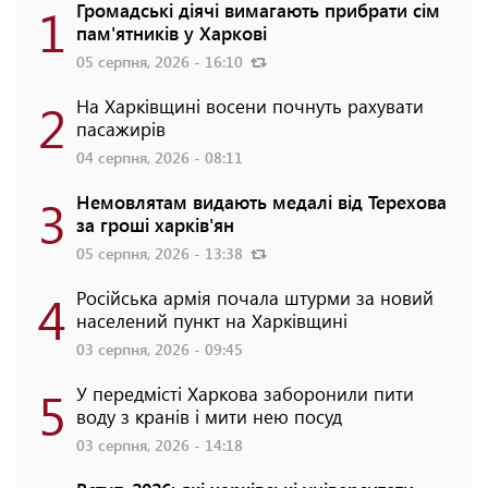
1
Громадські діячі вимагають прибрати сім
пам'ятників у Харкові
05 серпня, 2026 - 16:10
2
На Харківщині восени почнуть рахувати
пасажирів
04 серпня, 2026 - 08:11
3
Немовлятам видають медалі від Терехова
за гроші харків'ян
05 серпня, 2026 - 13:38
4
Російська армія почала штурми за новий
населений пункт на Харківщині
03 серпня, 2026 - 09:45
5
У передмісті Харкова заборонили пити
воду з кранів і мити нею посуд
03 серпня, 2026 - 14:18