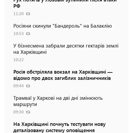
РФ
11:20
Росіяни скинули "Бандероль" на Балаклію
10:53
У бізнесмена забрали десятки гектарів землі
на Харківщині
10:22
Росія обстріляла вокзал на Харківщині —
відомо про двох загиблих залізничників
09:44
Трамваї у Харкові на дві дні змінюють
маршрути
09:30
На Харківщині почнуть тестувати нову
деталізовану систему оповіщення