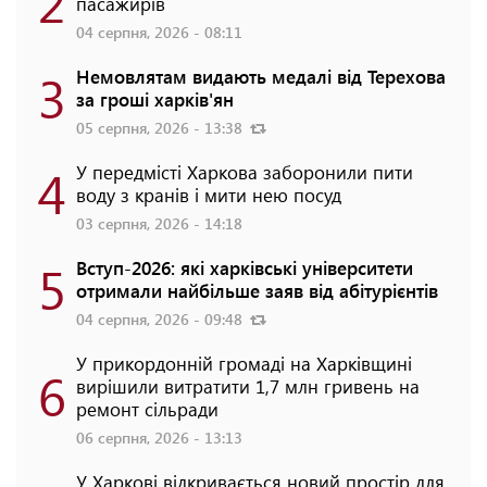
2
пасажирів
04 серпня, 2026 - 08:11
3
Немовлятам видають медалі від Терехова
за гроші харків'ян
05 серпня, 2026 - 13:38
4
У передмісті Харкова заборонили пити
воду з кранів і мити нею посуд
03 серпня, 2026 - 14:18
5
Вступ-2026: які харківські університети
отримали найбільше заяв від абітурієнтів
04 серпня, 2026 - 09:48
У прикордонній громаді на Харківщині
6
вирішили витратити 1,7 млн гривень на
ремонт сільради
06 серпня, 2026 - 13:13
У Харкові відкривається новий простір для