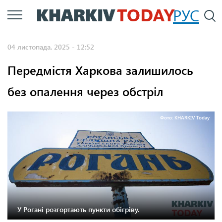
Перейти
РУС
П
до
основного
04 листопада, 2025 - 12:52
вмісту
Передмістя Харкова залишилось
без опалення через обстріл
Фото: KHARKIV Today
У Рогані розгортають пункти обігріву.