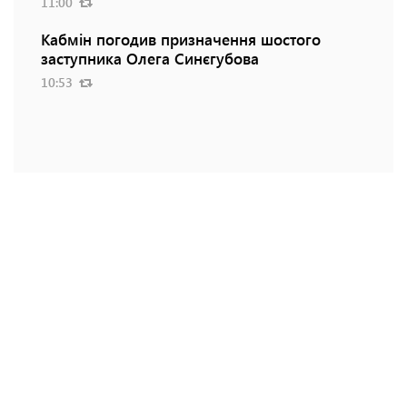
11:00
Кабмін погодив призначення шостого
заступника Олега Синєгубова
10:53