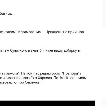
батись.
мось таким невтамованим — Ірванець не прийшов.
кі там були, кого я знав. Я читав вашу добірку в
ала грамота". На той час редактором "Прапора" і
ськомовний прозаїк з Харкова. Потім він став моїм
исертацію про Семенка.