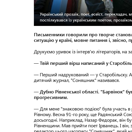
Український прозаїк, поет, есеїст, перекладач, 
поспілкувався із українським поетом, прозаїком
Письменники говорили про творче становле
ситуацію у країні, мовне питання і, звісно, 
Друкуємо уривок із інтерв'ю літераторів, на
— Твій перший вірш написаний у Старобіль
— Перший надрукований — у Старобільску. А н
дитячий журнал, "Соняшник" називався.
— Дубно Рівненської області. "Барвінок" б
прогресивним.
— Для мене "знаковою подією" була участь в р
Рівному. Весна 91-го року, ще Радянський Со
досьогодні. Наприклад, Назар Федорак, він б
Рівненщини. Мав прийти поет Ірванець. І ві
редактор цього часопису "Соняшник", який на