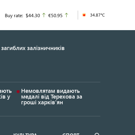
Buy rate:
$44.30
€50.95
34.87°C
up
up
 загиблих залізничників
гають
Немовлятам видають
ів у
медалі від Терехова за
гроші харків'ян