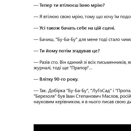
— Тепер ти втілюєш їхню мрію?
— Я втілюю свою мрію, тому що хочу їм подо
— Усі також бачать себе на цій сцені.
— Бачиш, "Бу-Ба-Бу" для мене тоді стало чи
— Ти йому потім згадував це?
— Разів сто. Він єдиний зі всіх письменників, я
журналі, тоді ще "Прапор"…
— Влітку 90-го року.
— Так. Добірка "Бу-Ба-Бу", "ЛуГоСад" і "Проп
"Березоля" був Іван Степанович Маслов, росій
науковим керівником, я в нього писав свою д