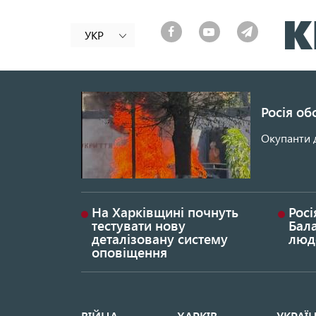
УКР
Росія об
Окупанти 
На Харківщині почнуть
Росі
тестувати нову
Бала
деталізовану систему
люд
оповіщення