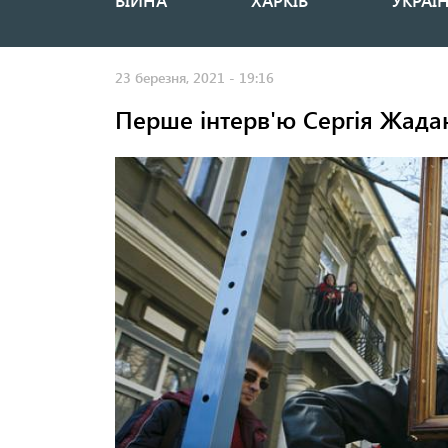
ВІЙНА
ХАРКІВ
УКРАЇ
Основная
навигация
23 березня, 2021 - 19:16
Перше інтерв'ю Сергія Жада