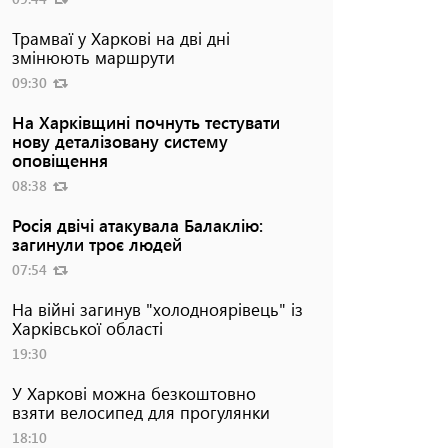
Трамваї у Харкові на дві дні
змінюють маршрути
09:30
На Харківщині почнуть тестувати
нову деталізовану систему
оповіщення
08:38
Росія двічі атакувала Балаклію:
загинули троє людей
07:54
На війні загинув "холодноярівець" із
Харківської області
19:30
У Харкові можна безкоштовно
взяти велосипед для прогулянки
18:10