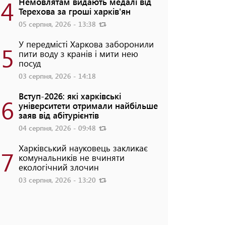
4
Немовлятам видають медалі від
Терехова за гроші харків'ян
05 серпня, 2026 - 13:38
У передмісті Харкова заборонили
5
пити воду з кранів і мити нею
посуд
03 серпня, 2026 - 14:18
Вступ-2026: які харківські
6
університети отримали найбільше
заяв від абітурієнтів
04 серпня, 2026 - 09:48
Харківський науковець закликає
7
комунальників не вчиняти
екологічний злочин
03 серпня, 2026 - 13:20