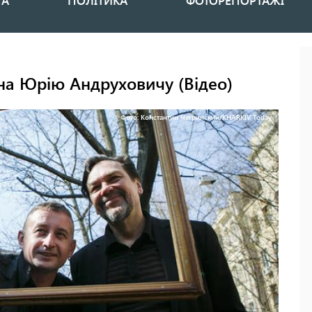
НА
ПОЛІТИКА
ФОТОРЕПОРТАЖІ
на Юрію Андруховичу (Відео)
Фото: Константин Чегринский/KHARKIV Today