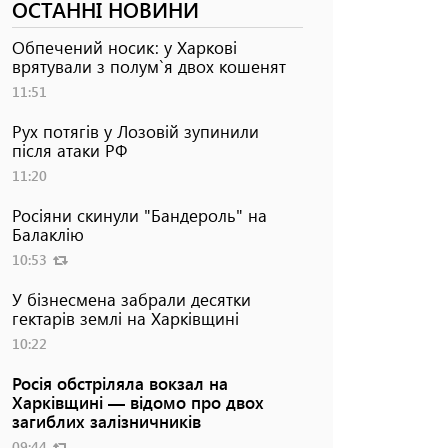
ОСТАННІ НОВИНИ
Обпечений носик: у Харкові
врятували з полум`я двох кошенят
11:51
Рух потягів у Лозовій зупинили
після атаки РФ
11:20
Росіяни скинули "Бандероль" на
Балаклію
10:53
У бізнесмена забрали десятки
гектарів землі на Харківщині
10:22
Росія обстріляла вокзал на
Харківщині — відомо про двох
загиблих залізничників
09:44