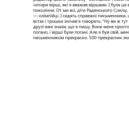
чотири вірші, які я вважав віршами. І була ця 
покоління. От ми всі, діти Радянського Союзу,
— олімпійці. І сидять справжні письменники, щ
встає і трошки знічев’я говорить: "Ну ви ж ту
друзі вже знали, що я пишу. Вони мене просто 
погано, і вірші були погані. Але я був свій, м
письменником прекрасно. 500 прекрасних лю