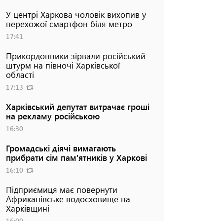
У центрі Харкова чоловік вихопив у
перехожої смартфон біля метро
17:41
Прикордонники зірвали російський
штурм на півночі Харківської
області
17:13
Харківський депутат витрачає гроші
на рекламу російською
16:30
Громадські діячі вимагають
прибрати сім пам'ятників у Харкові
16:10
Підприємиця має повернути
Африканівське водосховище на
Харківщині
16:00