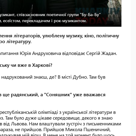
музикант, співзасновник поетичної групи "Бу-Ба-Бу"
, есеїстом, перекладачем і рок-музикантом.
ння літераторів, улюблену музику, кіно, політичну
про літературу.
 запитання Юрія Андруховича відповідає Сергій Жадан.
ську чи вже в Харкові?
адрукований знаєш, де? В місті Дубно. Там був
ув ще радянський, а "Соняшник" уже вважався
еспубліканській олімпіаді з української літератури в
юз. Там було дуже цікаве середовище, декого я знаю
ув від Львова. Нам влаштували зустріч з письменниками
н, зараза, не прийшов. Прийшов Микола Пшеничний,
друкував мій вірш. В мене на той момент було щось