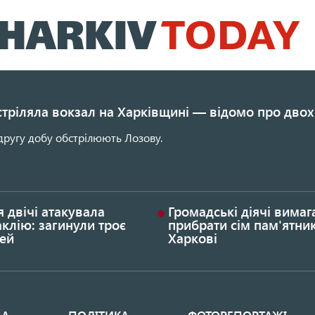
Перейти
до
основного
вмісту
стріляла вокзал на Харківщині — відомо про двох
другу добу обстрілюють Лозову.
я двічі атакувала
Громадські діячі вима
клію: загинули троє
прибрати сім пам'ятник
ей
Харкові