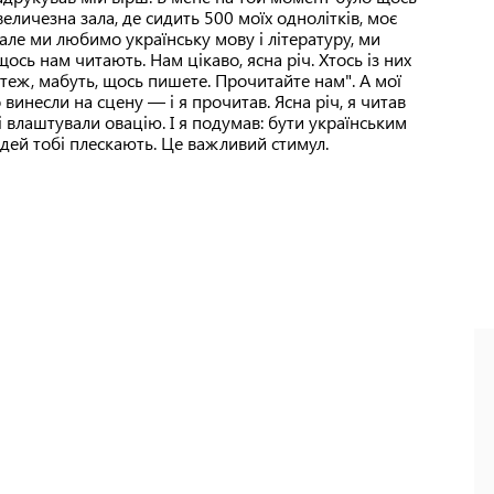
величезна зала, де сидить 500 моїх однолітків, моє
 але ми любимо українську мову і літературу, ми
ось нам читають. Нам цікаво, ясна річ. Хтось із них
т теж, мабуть, щось пишете. Прочитайте нам". А мої
винесли на сцену — і я прочитав. Ясна річ, я читав
ені влаштували овацію. І я подумав: бути українським
дей тобі плескають. Це важливий стимул.