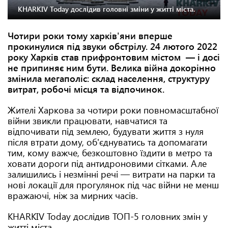
KHARKIV Today дослідив головні зміни у житті міста.
Чотири роки тому харків'яни вперше
прокинулися під звуки обстрілу. 24 лютого 2022
року Харків став прифронтовим містом — і досі
не припиняє ним бути. Велика війна докорінно
змінила мегаполіс: склад населення, структуру
витрат, робочі місця та відпочинок.
Жителі Харкова за чотири роки повномасштабної
війни звикли працювати, навчатися та
відпочивати під землею, будувати життя з нуля
після втрати дому, об'єднуватись та допомагати
тим, кому важче, безкоштовно їздити в метро та
ховати дороги під антидроновими сітками. Але
залишились і незмінні речі — витрати на парки та
нові локації для прогулянок під час війни не менш
вражаючі, ніж за мирних часів.
KHARKIV Today дослідив ТОП-5 головних змін у
житті міста.