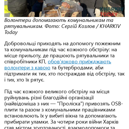
Волонтери допомагають комунальникам та
рятувальникам. Фото: Сергій Козлов / KHARKIV
Today
Добровольці приходять на допомогу пожежним
та комунальникам під час кожного обстрілу: на
місце прильоту, де працюють рятувальники та
співробітники КП,
обов'язково приїжджають
волонтери з кавою
та бутербродами, аби
підтримати як тих, хто постраждав від обстрілу, так
і тих, хто їх рятує.
Під час кожного великого обстрілу на місця
руйнувань різні благодійні організації
(найвідоміша з них — "Проліска") привозять OSB-
плити та разом з комунальними працівниками
встановлюють їх у вибиті вікна та допомагають
прибирати уламки. За чотири роки війни Харків
став містом згуртованості, взаємодопомоги та