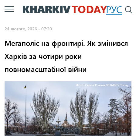
Перейти
РУС
П
до
основного
24 лютого, 2026 - 07:20
вмісту
Мегаполіс на фронтирі. Як змінився
Харків за чотири роки
повномасштабної війни
Фото: Сергій Козлов/KHARKIV Today