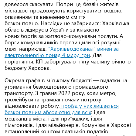
довелося скасувати. Попри це, безліч жителів
міста досі продовжують користуватися водою,
опаленням та вивезенням сміття
безкоштовно. Наслідки не забарилися: Харківська
область лідирує в України за кількістю
нових боргів за житлово-комунальн послуги. А
борги комунальників перевищили всі розумні
межі: наприклад,
"Харківводоканал" винен за
електроенергію понад 4 млрд грн
. Для
порівняння: КП заборгувало п'яту частину річного
бюджету Харкова.
Окрема графа в міському бюджеті — видатки на
утримання безкоштовного громадського
транспорту. З травня 2022 року, коли метро,
тролейбуси та трамваї почали потроху
відновлювати роботу,
проїзд у них лишається
безкоштовним абсолютно для всіх
: і для
мешканців міста, і для приїжджих, і для
пільговиків, і для мільйонерів. Комунізм в Харкові
встановлений коштом платників податків.