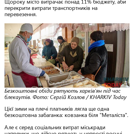
Щороку місто витрачає понад 11% бюджету, аби
перекрити витрати транспортників на
перевезення.
Безкоштовні обіди рятують харків'ян під час
блекаутів. Фото: Сергій Козлов / KHARKIV Today
Цієї зими на плечі платників лягла ще одна
безкоштовна забаганка: ковзанка біля "Металіста".
Але є серед соціальних витрат міськради
напрямки, що дійсно рятують у непрості воєнні