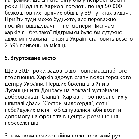
роки. Щодня в Харкові готують понад 50 000
безкоштовних гарячих обідів у 39 пунктах видачі.
Прийти туди може будь-хто, але переважно
постійні відвідувачі — пенсіонери. Тисячам
харків'ян без такої підтримки було би сутужно,
адже мінімальна пенсія в Україні становить всього
2 595 гривень на місяць.
5. Згуртоване місто
Ще з 2014 року, задовго до повномасштабного
вторгнення, Харків здобув славу волонтерського
центру України. Перших біженців війни з
Луганщини та Донбасу на вокзалі зустрічали
добровольці "Станції "Харків", про поранених у
шпиталі дбали "Сестри милосердя", сотні
небайдужих містян об'єднувалися, аби возити
допомогу на фронт та в центри розміщення
переселенців.
З початком великої війни волонтерський рух