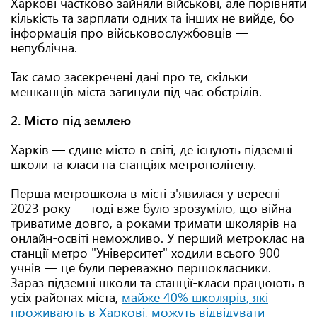
Харкові частково зайняли військові, але порівняти
кількість та зарплати одних та інших не вийде, бо
інформація про військовослужбовців —
непублічна.
Так само засекречені дані про те, скільки
мешканців міста загинули під час обстрілів.
2. Місто під землею
Харків — єдине місто в світі, де існують підземні
школи та класи на станціях метрополітену.
Перша метрошкола в місті з'явилася у вересні
2023 року — тоді вже було зрозуміло, що війна
триватиме довго, а роками тримати школярів на
онлайн-освіті неможливо. У перший метроклас на
станції метро "Університет" ходили всього 900
учнів — це були переважно першокласники.
Зараз підземні школи та станції-класи працюють в
усіх районах міста,
майже 40% школярів, які
проживають в Харкові, можуть відвідувати