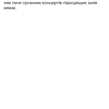
тим паче органних концертів підходящих залів
немає.