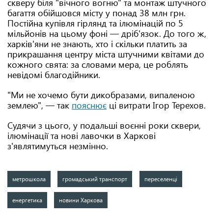
скверу біля "вічного вогню" та монтаж штучного
багаття обійшовся місту у понад 38 млн грн.
Постійна купівля гірлянд та ілюмінацій по 5
мільйонів на цьому фоні — дріб'язок. До того ж,
харків'яни не знають, хто і скільки платить за
прикрашання центру міста штучними квітами до
кожного свята: за словами мера, це роблять
невідомі благодійники.
"Ми не хочемо бути дикобразами, випаленою
землею", — так
пояснює
ці витрати Ігор Терехов.
Судячи з цього, у подальші воєнні роки сквери,
ілюмінації та нові лавочки в Харкові
з'являтимуться незмінно.
метрошкола
громадський транспорт
переселенці
енергетика
новини Харкова