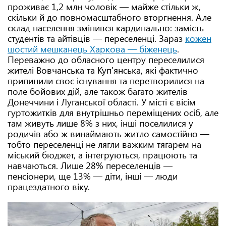
проживає 1,2 млн чоловік — майже стільки ж,
скільки й до повномасштабного вторгнення. Але
склад населення змінився кардинально: замість
студентів та айтівців — переселенці. Зараз
кожен
шостий мешканець Харкова — біженець
.
Переважно до обласного центру переселилися
жителі Вовчанська та Куп'янська, які фактично
припинили своє існування та перетворилися на
поле бойових дій, але також багато жителів
Донеччини і Луганської області. У місті є вісім
гуртожитків для внутрішньо переміщених осіб, але
там живуть лише 8% з них, інші поселилися у
родичів або ж винаймають житло самостійно —
тобто переселенці не лягли важким тягарем на
міський бюджет, а інтегруються, працюють та
навчаються. Лише 28% переселенців —
пенсіонери, ще 13% — діти, інші — люди
працездатного віку.