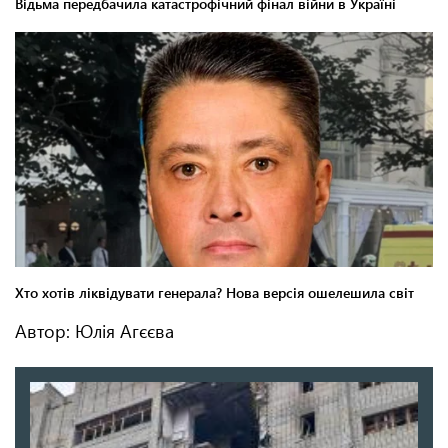
Автор: Юлія Агєєва