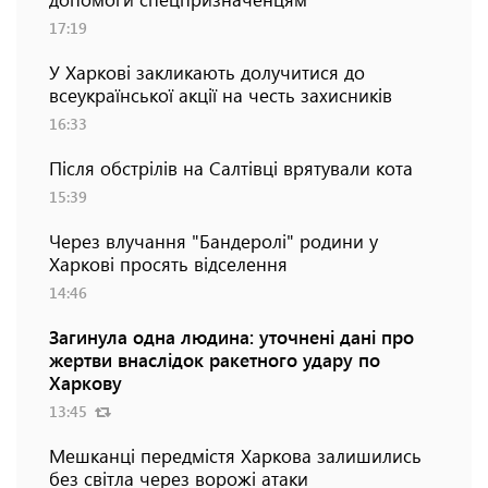
17:19
У Харкові закликають долучитися до
всеукраїнської акції на честь захисників
16:33
Після обстрілів на Салтівці врятували кота
15:39
Через влучання "Бандеролі" родини у
Харкові просять відселення
14:46
Загинула одна людина: уточнені дані про
жертви внаслідок ракетного удару по
Харкову
13:45
Мешканці передмістя Харкова залишились
без світла через ворожі атаки