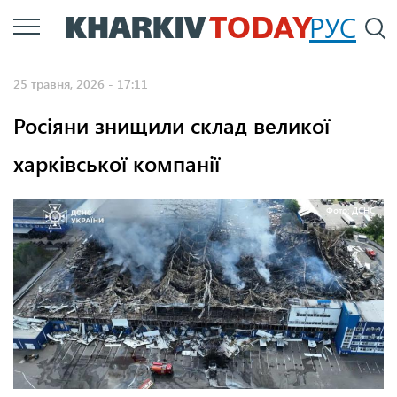
Перейти
РУС
П
до
основного
25 травня, 2026 - 17:11
вмісту
Росіяни знищили склад великої
харківської компанії
Фото: ДСНС