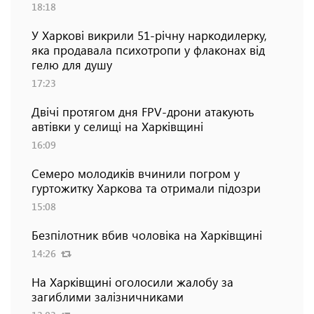
18:18
У Харкові викрили 51-річну наркодилерку,
яка продавала психотропи у флаконах від
гелю для душу
17:23
Двічі протягом дня FPV-дрони атакують
автівки у селищі на Харківщині
16:09
Семеро молодиків вчинили погром у
гуртожитку Харкова та отримали підозри
15:08
Безпілотник вбив чоловіка на Харківщині
14:26
На Харківщині оголосили жалобу за
загиблими залізничниками