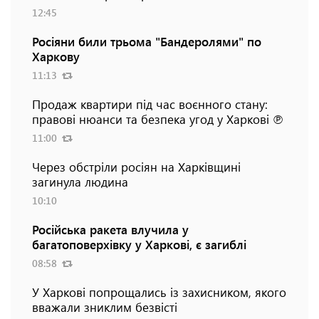
12:45
Росіяни били трьома "Бандеролями" по
Харкову
11:13
Продаж квартири під час воєнного стану:
правові нюанси та безпека угод у Харкові ℗
11:00
Через обстріли росіян на Харківщині
загинула людина
10:10
Російська ракета влучила у
багатоповерхівку у Харкові, є загиблі
08:58
У Харкові попрощались із захисником, якого
вважали зниклим безвісті