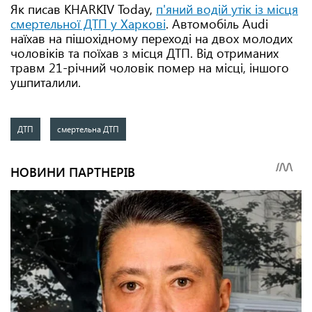
Як писав KHARKIV Today,
п'яний водій утік із місця
смертельної ДТП у Харкові
. Автомобіль Audi
наїхав на пішохідному переході на двох молодих
чоловіків та поїхав з місця ДТП. Від отриманих
травм 21-річний чоловік помер на місці, іншого
ушпиталили.
ДТП
смертельна ДТП