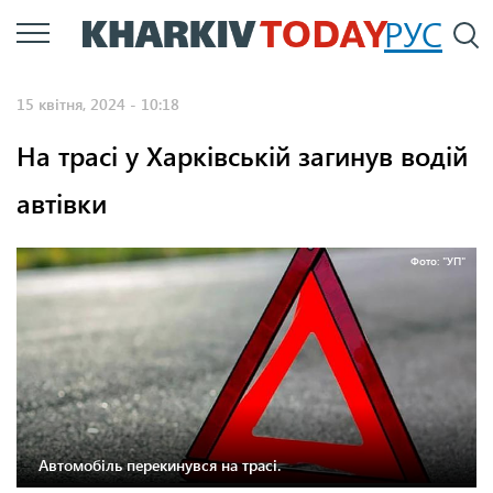
Перейти
РУС
П
до
основного
15 квітня, 2024 - 10:18
вмісту
На трасі у Харківській загинув водій
автівки
Фото: "УП"
Автомобіль перекинувся на трасі.