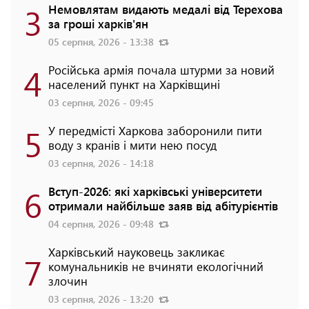
3
Немовлятам видають медалі від Терехова
за гроші харків'ян
05 серпня, 2026 - 13:38
4
Російська армія почала штурми за новий
населений пункт на Харківщині
03 серпня, 2026 - 09:45
5
У передмісті Харкова заборонили пити
воду з кранів і мити нею посуд
03 серпня, 2026 - 14:18
6
Вступ-2026: які харківські університети
отримали найбільше заяв від абітурієнтів
04 серпня, 2026 - 09:48
Харківський науковець закликає
7
комунальників не вчиняти екологічний
злочин
03 серпня, 2026 - 13:20