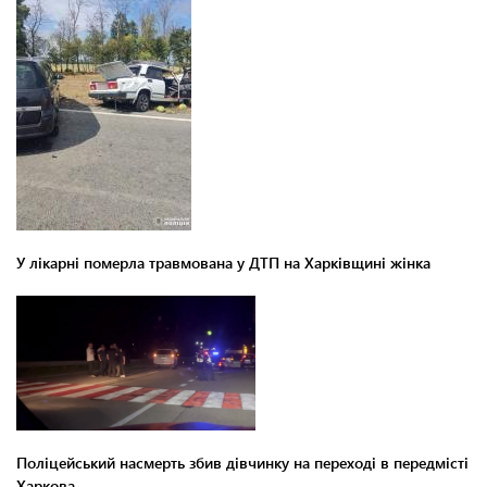
У лікарні померла травмована у ДТП на Харківщині жінка
Поліцейський насмерть збив дівчинку на переході в передмісті
Харкова