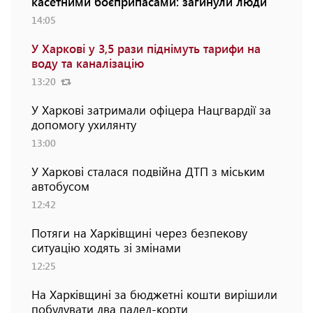
касетними боєприпасами: загинули люди
14:05
У Харкові у 3,5 рази піднімуть тарифи на
воду та каналізацію
13:20
У Харкові затримали офіцера Нацгвардії за
допомогу ухилянту
13:00
У Харкові сталася подвійна ДТП з міським
автобусом
12:42
Потяги на Харківщині через безпекову
ситуацію ходять зі змінами
12:25
На Харківщині за бюджетні кошти вирішили
побудувати два падел-корти