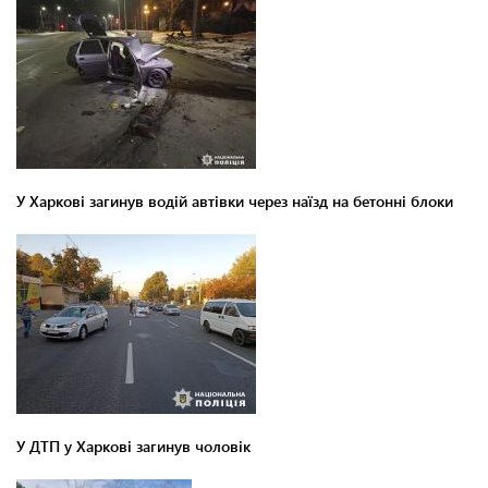
У Харкові загинув водій автівки через наїзд на бетонні блоки
У ДТП у Харкові загинув чоловік