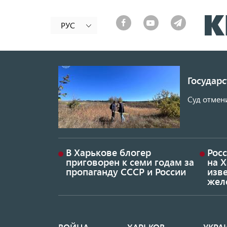
РУС
Государ
Суд отмен
В Харькове блогер
Росс
приговорен к семи годам за
на 
пропаганду СССР и России
изве
жел