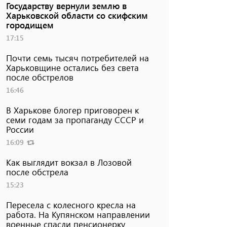
Государству вернули землю в
Харьковской области со скифским
городищем
17:15
Почти семь тысяч потребителей на
Харьковщине остались без света
после обстрелов
16:46
В Харькове блогер приговорен к
семи годам за пропаганду СССР и
России
16:09
Как выглядит вокзал в Лозовой
после обстрела
15:23
Пересела с колесного кресла на
работа. На Купянском направлении
военные спасли пенсионерку