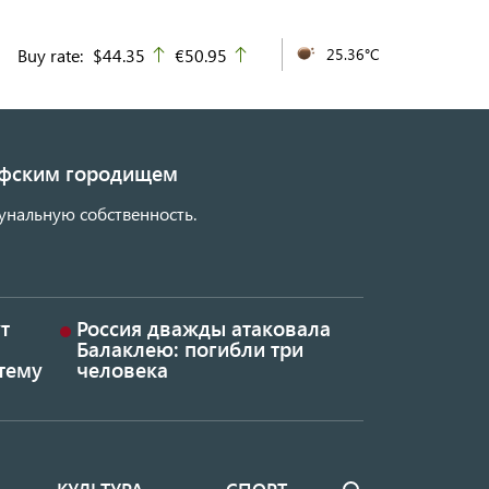
Buy rate:
$44.35
€50.95
25.36°C
up
up
кифским городищем
унальную собственность.
т
Россия дважды атаковала
Балаклею: погибли три
тему
человека