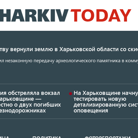
Перейти
к
основному
содержанию
ству вернули землю в Харьковской области со с
ил незаконную передачу археологического памятника в комм
ия обстреляла вокзал
На Харьковщине начну
Харьковщине —
тестировать новую
стно о двух погибших
детализированную сис
езнодорожниках
оповещения