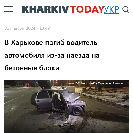
Перейти
УКР
По
к
основному
31 января, 2024 - 13:48
содержанию
В Харькове погиб водитель
автомобиля из-за наезда на
бетонные блоки
Фото: ГУ Нацполіції у Харківській області