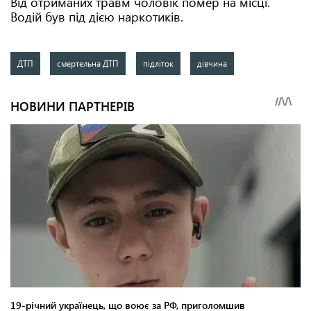
Від отриманих травм чоловік помер на місці.
Водій був під дією наркотиків.
ДТП
смертельна ДТП
підліток
дівчина