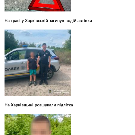
На трасі у Харківській загинув водій автівки
На Харківщині розшукали підлітка