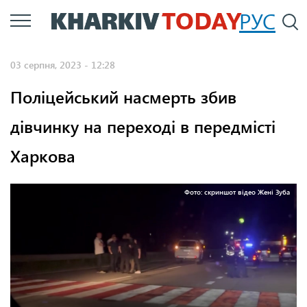
Перейти
РУС
П
до
основного
03 серпня, 2023 - 12:28
вмісту
Поліцейський насмерть збив
дівчинку на переході в передмісті
Харкова
Фото: скриншот відео Жені Зуба