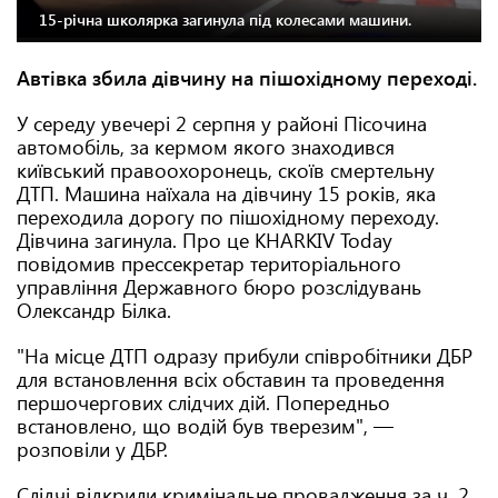
15-річна школярка загинула під колесами машини.
Автівка збила дівчину на пішохідному переході.
У середу увечері 2 серпня у районі Пісочина
автомобіль, за кермом якого знаходився
київський правоохоронець, скоїв смертельну
ДТП. Машина наїхала на дівчину 15 років, яка
переходила дорогу по пішохідному переходу.
Дівчина загинула. Про це KHARKIV Today
повідомив прессекретар територіального
управління Державного бюро розслідувань
Олександр Білка.
"На місце ДТП одразу прибули співробітники ДБР
для встановлення всіх обставин та проведення
першочергових слідчих дій. Попередньо
встановлено, що водій був тверезим", —
розповіли у ДБР.
Слідчі відкрили кримінальне провадження за ч. 2