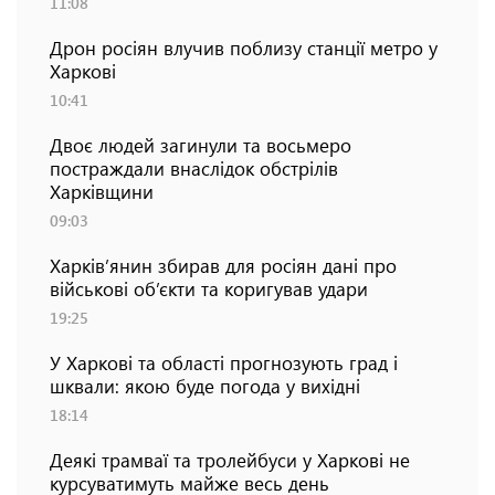
11:08
Дрон росіян влучив поблизу станції метро у
Харкові
10:41
Двоє людей загинули та восьмеро
постраждали внаслідок обстрілів
Харківщини
09:03
Харків’янин збирав для росіян дані про
військові об’єкти та коригував удари
19:25
У Харкові та області прогнозують град і
шквали: якою буде погода у вихідні
18:14
Деякі трамваї та тролейбуси у Харкові не
курсуватимуть майже весь день