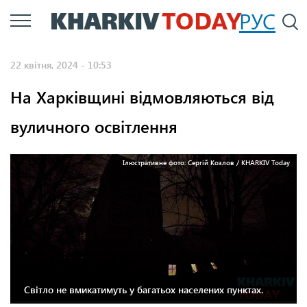
Перейти
РУС
П
до
основного
22 квітня, 2024 - 10:53
вмісту
На Харківщині відмовляються від
вуличного освітлення
Ілюстративне фото: Сергій Козлов / KHARKIV Today
Світло не вмикатимуть у багатьох населених пунктах.