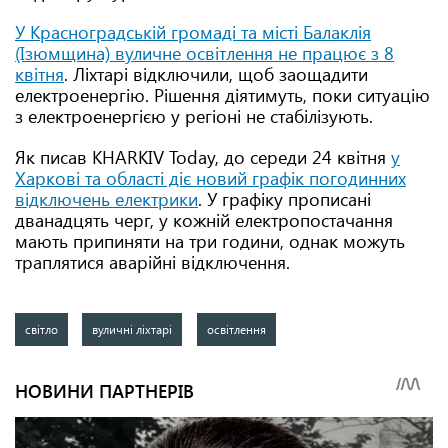
У Красноградській громаді та місті Балаклія
(Ізюмщина) вуличне освітлення не працює з 8
квітня
. Ліхтарі відключили, щоб заощадити
електроенергію. Рішення діятимуть, поки ситуацію
з електроенергією у регіоні не стабілізують.
Як писав KHARKIV Today, до середи 24 квітня
у
Харкові та області діє новий графік погодинних
відключень електрики
. У графіку прописані
дванадцять черг, у кожній електропостачання
мають припиняти на три години, однак можуть
траплятися аварійні відключення.
світло
вуличні ліхтарі
освітлення