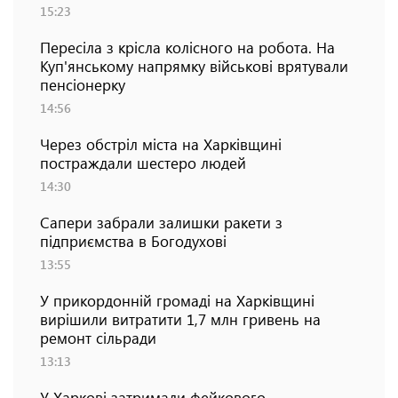
15:23
Пересіла з крісла колісного на робота. На
Куп'янському напрямку військові врятували
пенсіонерку
14:56
Через обстріл міста на Харківщині
постраждали шестеро людей
14:30
Сапери забрали залишки ракети з
підприємства в Богодухові
13:55
У прикордонній громаді на Харківщині
вирішили витратити 1,7 млн гривень на
ремонт сільради
13:13
У Харкові затримали фейкового