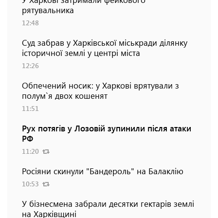
рятувальника
12:48
Суд забрав у Харківської міськради ділянку
історичної землі у центрі міста
12:26
Обпечений носик: у Харкові врятували з
полум`я двох кошенят
11:51
Рух потягів у Лозовій зупинили після атаки
РФ
11:20
Росіяни скинули "Бандероль" на Балаклію
10:53
У бізнесмена забрали десятки гектарів землі
на Харківщині