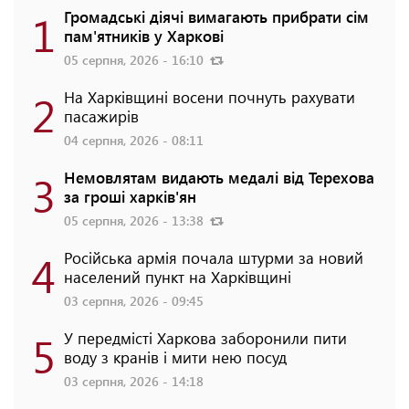
1
Громадські діячі вимагають прибрати сім
пам'ятників у Харкові
05 серпня, 2026 - 16:10
2
На Харківщині восени почнуть рахувати
пасажирів
04 серпня, 2026 - 08:11
3
Немовлятам видають медалі від Терехова
за гроші харків'ян
05 серпня, 2026 - 13:38
4
Російська армія почала штурми за новий
населений пункт на Харківщині
03 серпня, 2026 - 09:45
5
У передмісті Харкова заборонили пити
воду з кранів і мити нею посуд
03 серпня, 2026 - 14:18