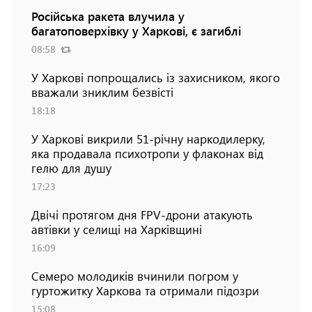
Російська ракета влучила у
багатоповерхівку у Харкові, є загиблі
08:58
У Харкові попрощались із захисником, якого
вважали зниклим безвісті
18:18
У Харкові викрили 51-річну наркодилерку,
яка продавала психотропи у флаконах від
гелю для душу
17:23
Двічі протягом дня FPV-дрони атакують
автівки у селищі на Харківщині
16:09
Семеро молодиків вчинили погром у
гуртожитку Харкова та отримали підозри
15:08