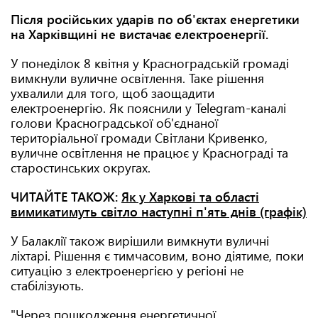
Після російських ударів по об'єктах енергетики
на Харківщині не вистачає електроенергії.
У понеділок 8 квітня у Красноградській громаді
вимкнули вуличне освітлення. Таке рішення
ухвалили для того, щоб заощадити
електроенергію. Як пояснили у Telegram-каналі
голови Красноградської об'єднаної
територіальної громади Світлани Кривенко,
вуличне освітлення не працює у Краснограді та
старостинських округах.
ЧИТАЙТЕ ТАКОЖ:
Як у Харкові та області
вимикатимуть світло наступні п'ять днів (графік)
У Балаклії також вирішили вимкнути вуличні
ліхтарі. Рішення є тимчасовим, воно діятиме, поки
ситуацію з електроенергією у регіоні не
стабілізують.
"Через пошкодження енергетичної