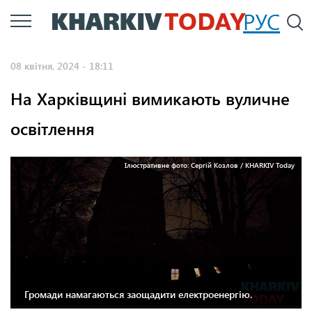
Перейти
РУС
П
до
основного
08 квітня, 2024 - 18:11
вмісту
На Харківщині вимикають вуличне
освітлення
Ілюстративне фото: Сергій Козлов / KHARKIV Today
Громади намагаються заощадити електроенергію.