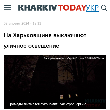
Перейти
УКР
По
к
основному
08 апреля, 2024 - 18:11
содержанию
На Харьковщине выключают
уличное освещение
Ілюстративне фото: Сергій Козлов / KHARKIV Today
Громады пытаются сэкономить электроэнергию.