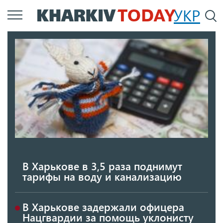
Перейти
УКР
По
к
основному
содержанию
В Харькове в 3,5 раза поднимут
тарифы на воду и канализацию
В Харькове задержали офицера
Нацгвардии за помощь уклонисту