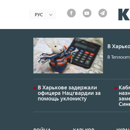
РУС
В Харько
В Теплосет
В Харькове задержали
Каб
офицера Нацгвардии за
наз
помощь уклонисту
заме
Син