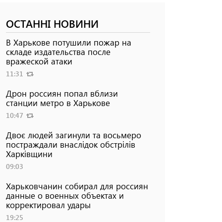
ОСТАННІ НОВИНИ
В Харькове потушили пожар на
складе издательства после
вражеской атаки
11:31
Дрон россиян попал вблизи
станции метро в Харькове
10:47
Двоє людей загинули та восьмеро
постраждали внаслідок обстрілів
Харківщини
09:03
Харьковчанин собирал для россиян
данные о военных объектах и ​​
корректировал удары
19:25