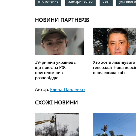
отключение
электричество
свет
уличное 
Автор:
Елена Павленко
СХОЖІ НОВИНИ