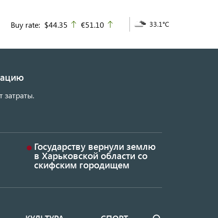
Buy rate:
$44.35
€51.10
33.1°C
up
up
изацию
т затраты.
Государству вернули землю
в Харьковской области со
скифским городищем