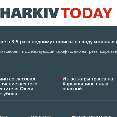
Перейти
к
основному
содержанию
ве в 3,5 раза поднимут тарифы на воду и канал
ях говорят, что действующий тариф только на треть покрывае
мин согласовал
Из-за жары трасса на
начение шестого
Харьковщине стала
стителя Олега
опасной
егубова