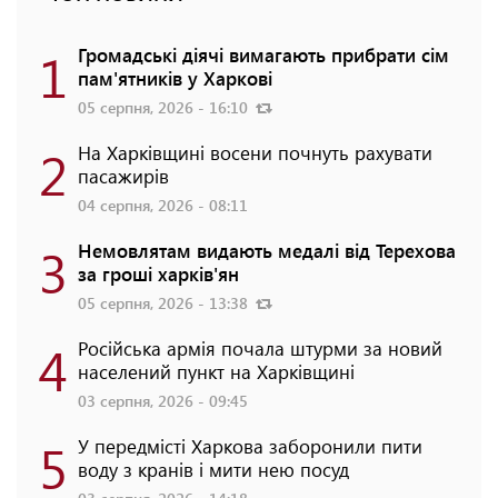
1
Громадські діячі вимагають прибрати сім
пам'ятників у Харкові
05 серпня, 2026 - 16:10
2
На Харківщині восени почнуть рахувати
пасажирів
04 серпня, 2026 - 08:11
3
Немовлятам видають медалі від Терехова
за гроші харків'ян
05 серпня, 2026 - 13:38
4
Російська армія почала штурми за новий
населений пункт на Харківщині
03 серпня, 2026 - 09:45
5
У передмісті Харкова заборонили пити
воду з кранів і мити нею посуд