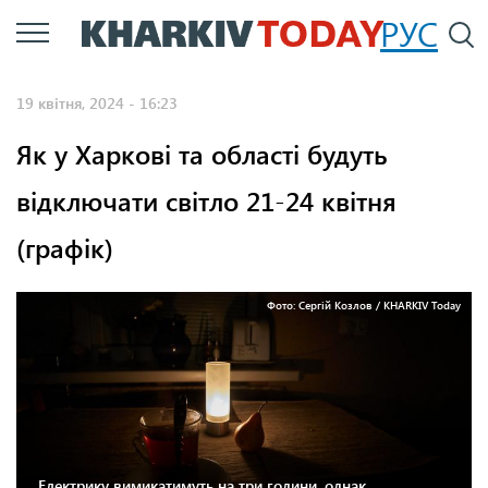
Перейти
РУС
П
до
основного
19 квітня, 2024 - 16:23
вмісту
Як у Харкові та області будуть
відключати світло 21-24 квітня
(графік)
Фото: Сергій Козлов / KHARKIV Today
Електрику вимикатимуть на три години, однак