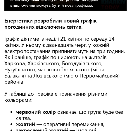
відключення можуть бути й поза графіком.
Енергетики розробили новий графік
погодинних відключень світла.
Графік діятиме із неділі 21 квітня по середу 24
квітня. У ньому є дванадцять черг, у кожній
електропостачання припинятимуть на три години.
Як і раніше, графік поширюють на жителів
Харкова, Харківського, Богодухівського,
Чугуївського, частково Ізюмського (міста
Балаклія) та Лозівського (місто Первомайський)
районів.
У таблиці до графіка є позначення різними
кольорами:
червоний колір
означає, що група буде без
світла,
жовтий
— оперативні перемикання,
закреслений жовтий
— імовірні