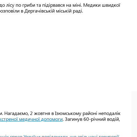
до лісу по гриби та підірвався на міні. Медики швидкої
зповіли в Дергачівській міській раді.
. Нагадаємо, 2 жовтня в Ізюмському районі неподалік
 екстреної медичної допомоги
. Загинув 60-річний водій,
ішніх справ України повідомили, що звільнені території