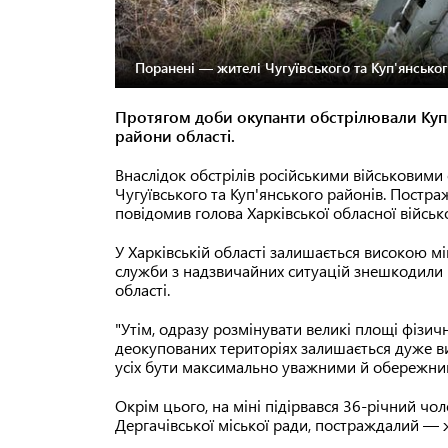
Поранені — жителі Чугуївського та Куп'янськог
Протягом доби окупанти обстрілювали Куп'
райони області.
Внаслідок обстрілів російськими військовим
Чугуївського та Куп'янського районів. Постра
повідомив голова Харківської обласної військо
У Харківській області залишається високою м
служби з надзвичайних ситуацій знешкодили 
області.
"Утім, одразу розмінувати великі площі фізи
деокупованих територіях залишається дуже в
усіх бути максимально уважними й обережним
Окрім цього, на міні підірвався 36-річний чо
Дергачівської міської ради, постраждалий — 