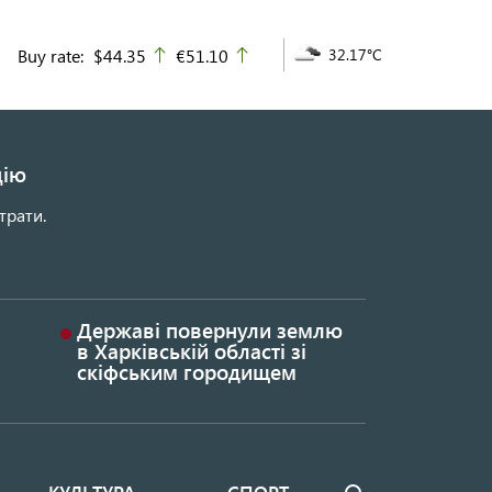
Buy rate:
$44.35
€51.10
32.17°C
up
up
цію
трати.
Державі повернули землю
в Харківській області зі
скіфським городищем