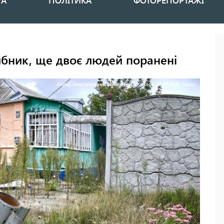
НА
ПОЛІТИКА
ФОТОРЕПОРТАЖІ
ибник, ще двоє людей поранені
Липці. Ілюстративне фото: Сергій Козлов / KHARKIV Today