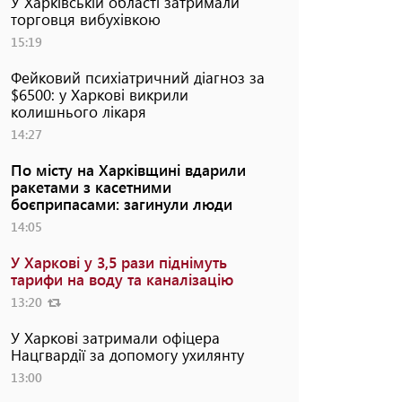
У Харківській області затримали
торговця вибухівкою
15:19
Фейковий психіатричний діагноз за
$6500: у Харкові викрили
колишнього лікаря
14:27
По місту на Харківщині вдарили
ракетами з касетними
боєприпасами: загинули люди
14:05
У Харкові у 3,5 рази піднімуть
тарифи на воду та каналізацію
13:20
У Харкові затримали офіцера
Нацгвардії за допомогу ухилянту
13:00