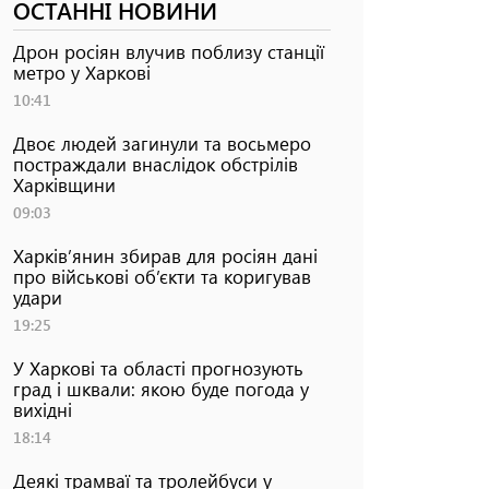
ОСТАННІ НОВИНИ
Дрон росіян влучив поблизу станції
метро у Харкові
10:41
Двоє людей загинули та восьмеро
постраждали внаслідок обстрілів
Харківщини
09:03
Харків’янин збирав для росіян дані
про військові об’єкти та коригував
удари
19:25
У Харкові та області прогнозують
град і шквали: якою буде погода у
вихідні
18:14
Деякі трамваї та тролейбуси у