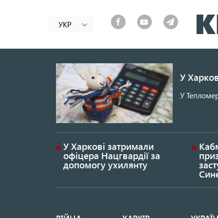
УКР
У Харков
У Тепломер
У Харкові затримали
Каб
офіцера Нацгвардії за
при
допомогу ухилянту
заст
Син