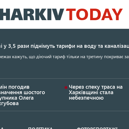
Перейти
до
основного
вмісту
і у 3,5 рази піднімуть тарифи на воду та каналіза
ежах кажуть, що діючий тариф тільки на третину покриває за
мін погодив
Через спеку траса на
значення шостого
Харківщині стала
упника Олега
небезпечною
єгубова