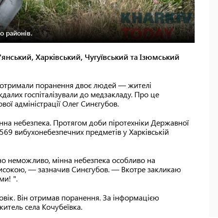
о районів.
янський, Харківський, Чугуївський та Ізюмський
и отримали поранення двоє людей — жителі
ждалих госпіталізували до медзакладу. Про це
вої адміністрації Олег Синєгубов.
інна небезпека. Протягом доби піротехніки Державної
569 вибухонебезпечних предметів у Харківській
чно неможливо, мінна небезпека особливо на
исокою, — зазначив Синєгубов. — Вкотре закликаю
и! ".
ловік. Він отримав поранення. За інформацією
житель села Кочубеївка.