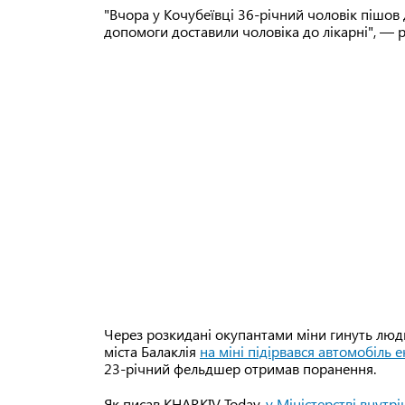
"Вчора у Кочубеївці 36-річний чоловік пішов 
допомоги доставили чоловіка до лікарні", — ро
Через розкидані окупантами міни гинуть люди
міста Балаклія
на міні підірвався автомобіль
23-річний фельдшер отримав поранення.
Як писав KHARKIV Today,
у Міністерстві внутр