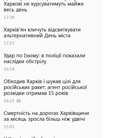
Харкові не курсуватимуть майже
весь день
17:38
Харків'ян кличуть відсвяткувати
альтернативний День міста
17:15
Удар по Ізюму: в поліції показали
наслідки обстрілу
16:54
Обходив Харків і шукав цілі для
російських ракет: агент російської
розвідки отримав 15 років
16:23
Смертність на дорогах Харківщини
за місяць зросла більш ніж удвічі
15:41