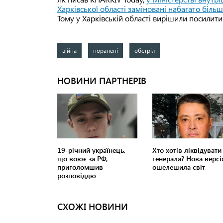
Харківської області заміновані набагато біль
Тому у Харківській області вирішили посилити
війна
поранені
обстріл
СХОЖІ НОВИНИ