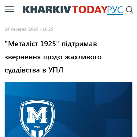
Перейти
РУС
П
до
основного
24 березня, 2026 - 16:25
вмісту
"Металіст 1925" підтримав
звернення щодо жахливого
суддівства в УПЛ