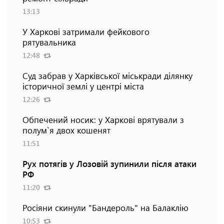
13:13
У Харкові затримали фейкового
рятувальника
12:48
Суд забрав у Харківської міськради ділянку
історичної землі у центрі міста
12:26
Обпечений носик: у Харкові врятували з
полум`я двох кошенят
11:51
Рух потягів у Лозовій зупинили після атаки
РФ
11:20
Росіяни скинули "Бандероль" на Балаклію
10:53