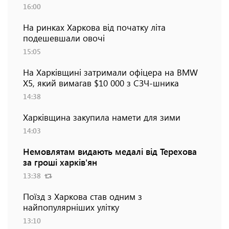
16:00
На ринках Харкова від початку літа
подешевшали овочі
15:05
На Харківщині затримали офіцера на BMW
Х5, який вимагав $10 000 з СЗЧ-шника
14:38
Харківщина закупила намети для зими
14:03
Немовлятам видають медалі від Терехова
за гроші харків'ян
13:38
Поїзд з Харкова став одним з
найпопулярніших улітку
13:10