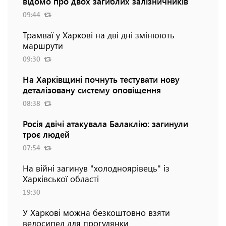
відомо про двох загиблих залізничників
09:44
Трамваї у Харкові на дві дні змінюють
маршрути
09:30
На Харківщині почнуть тестувати нову
деталізовану систему оповіщення
08:38
Росія двічі атакувала Балаклію: загинули
троє людей
07:54
На війні загинув "холодноярівець" із
Харківської області
19:30
У Харкові можна безкоштовно взяти
велосипед для прогулянки