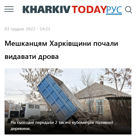
Перейти
РУС
П
до
основного
03 грудня, 2022 - 14:21
вмісту
Мешканцям Харківщини почали
видавати дрова
Фото: ХОВА
На сьогодні передали 2 тисячі кубометрів паливної
деревини.