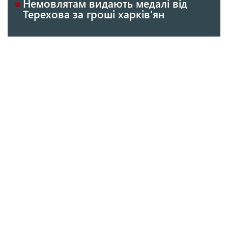
Немовлятам видають медалі від
Терехова за гроші харків'ян