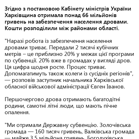
Згідно з постановою Кабінету міністрів України
Харківщина отримала понад 66 мільйонів
гривень на забезпечення населення дровами.
Кошти розподілили між районами області.
"Наразі робота із забезпечення населення
дровами триває. Передали 2 тисячі кубічних
метрів – це приблизно 20% у межах цієї програми
по субвенції. 20% вже в громадах у вигляді дров.
Ця цифра щодня росте. Процес триває.
Допомагатимуть також колеги із сусідніх регіонів",
— розповів заступник начальника Харківської
обласної військової адміністрації Євген Іванов.
Першочергово дрова отримають багатодітні
родини, самотні літні люди, що мають пічне
опалення.
"Ми отримали Державну субвенцію. Золочівська
громада — 160 тисяч гривень, Валківська громада
— майже 3,5 мільйона гривень, Богодухівська