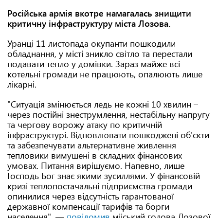
Російська армія вкотре намагалась знищити
критичну інфраструктуру міста Лозова.
Уранці 11 листопада окупанти пошкодили
обладнання, у місті зникло світло та перестали
подавати тепло у домівки. Зараз майже всі
котельні громади не працюють, опалюють лише
лікарні.
"Ситуація змінюється ледь не кожні 10 хвилин –
через постійні знеструмлення, нестабільну напругу
та чергову ворожу атаку по критичній
інфраструктурі. Відновлювати пошкоджені об'єкти
та забезпечувати альтернативне живлення
тепловики вимушені в складних фінансових
умовах. Питання вирішуємо. Напевно, лише
Господь Бог знає якими зусиллями. У фінансовій
кризі теплопостачальні підприємства громади
опинилися через відсутність гарантованої
державної компенсації тарифів та борги
населення", —
повідомив
мііський голова Лозової