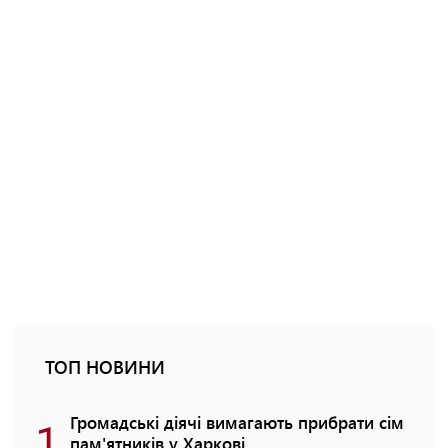
ТОП НОВИНИ
1
Громадські діячі вимагають прибрати сім
пам'ятників у Харкові