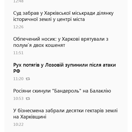
12:48
Суд забрав у Харківської міськради ділянку
історичної землі у центрі міста
12:26
Обпечений носик: у Харкові врятували з
полум`я двох кошенят
11:51
Рух потягів у Лозовій зупинили після атаки
РФ
11:20
Росіяни скинули "Бандероль" на Балаклію
10:53
У бізнесмена забрали десятки гектарів землі
на Харківщині
10:22