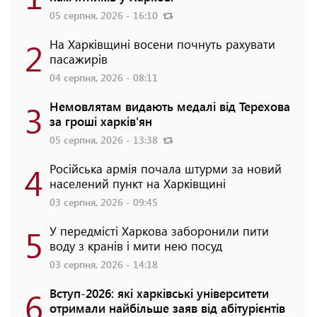
05 серпня, 2026 - 16:10
2
На Харківщині восени почнуть рахувати
пасажирів
04 серпня, 2026 - 08:11
3
Немовлятам видають медалі від Терехова
за гроші харків'ян
05 серпня, 2026 - 13:38
4
Російська армія почала штурми за новий
населений пункт на Харківщині
03 серпня, 2026 - 09:45
5
У передмісті Харкова заборонили пити
воду з кранів і мити нею посуд
03 серпня, 2026 - 14:18
6
Вступ-2026: які харківські університети
отримали найбільше заяв від абітурієнтів