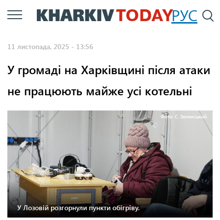
Перейти
РУС
П
до
основного
11 листопада, 2025 - 13:56
вмісту
У громаді на Харківщині після атаки
не працюють майже усі котельні
Фото: С. Зеленський.
У Лозовій розгорнули пункти обігріву.