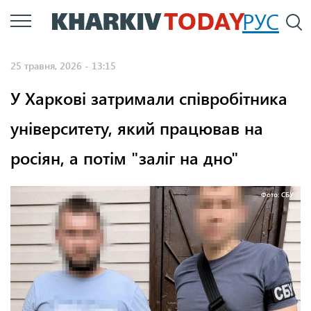
Перейти
РУС
П
до
основного
25 травня, 2026 - 13:15
вмісту
У Харкові затримали співробітника
університету, який працював на
росіян, а потім "заліг на дно"
Фото: СБУ