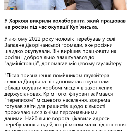
У Харкові викрили колаборанта, який працював
на росіян під час окупації Куп`янська.
У лютому 2022 року чоловік перебував у селі
Западне Дворічанської громади, яке росіяни
швидко окупували. Він вирішив працювати на
росіян і добровільно влаштувався до
"адміністрації", допомагав місцевому гауляйтеру.
"Після призначення помічником гауляйтера
селища Дворічна він допомагав окупантам
облаштовувати «робочі місця» в захоплених
держустановах. Крім того, фігурант займався
"переписом" місцевого населення, зокрема
готував звіти для рашистів щодо кількості
проживаючих з їхніми персональними
даними. Найбільше ворога цікавили адреси
перебування людей, котрі могли мати відношення
до руху опору і яких у подальшому ув’язнювали