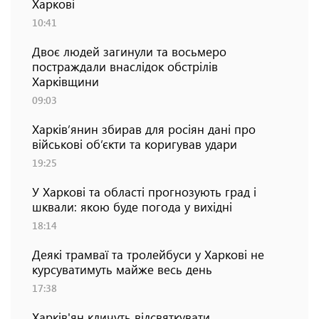
Харкові
10:41
Двоє людей загинули та восьмеро
постраждали внаслідок обстрілів
Харківщини
09:03
Харків’янин збирав для росіян дані про
військові об’єкти та коригував удари
19:25
У Харкові та області прогнозують град і
шквали: якою буде погода у вихідні
18:14
Деякі трамваї та тролейбуси у Харкові не
курсуватимуть майже весь день
17:38
Харків'ян кличуть відсвяткувати