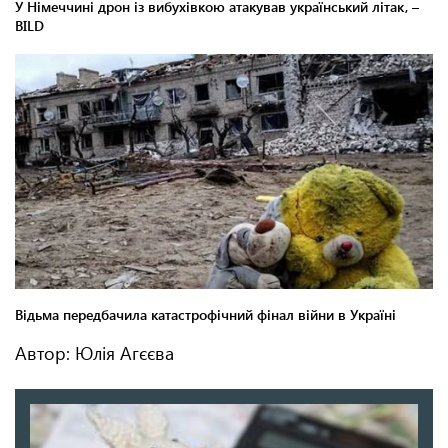
Автор: Юлія Агєєва