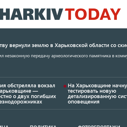
Перейти
к
основному
содержанию
ству вернули землю в Харьковской области со с
ил незаконную передачу археологического памятника в комм
ия обстреляла вокзал
На Харьковщине начну
Харьковщине —
тестировать новую
стно о двух погибших
детализированную сис
езнодорожниках
оповещения