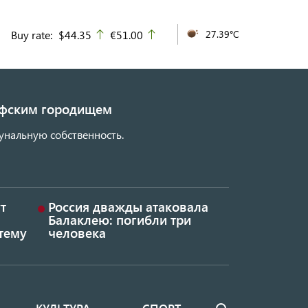
Buy rate:
$44.35
€51.00
27.39°C
up
up
кифским городищем
унальную собственность.
т
Россия дважды атаковала
Балаклею: погибли три
тему
человека