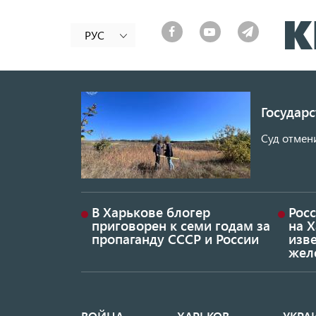
РУС
Государ
Суд отмен
В Харькове блогер
Росс
приговорен к семи годам за
на 
пропаганду СССР и России
изве
жел