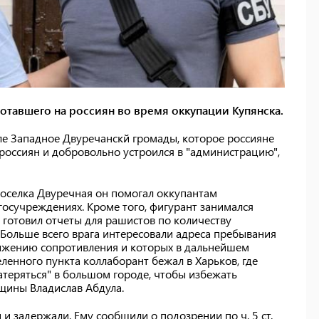
отавшего на россиян во время оккупации Купянска.
ле Западное Двуречанскй громады, которое россияне
россиян и добровольно устроился в "администрацию",
оселка Двуречная он помогал оккупантам
госучреждениях. Кроме того, фигурант занимался
, готовил отчеты для рашистов по количеству
ольше всего врага интересовали адреса пребывания
вижению сопротивления и которых в дальнейшем
ленного пункта коллаборант бежал в Харьков, где
атеряться" в большом городе, чтобы избежать
щины Владислав Абдула.
и задержали. Ему сообщили о подозрении по ч. 5 ст.