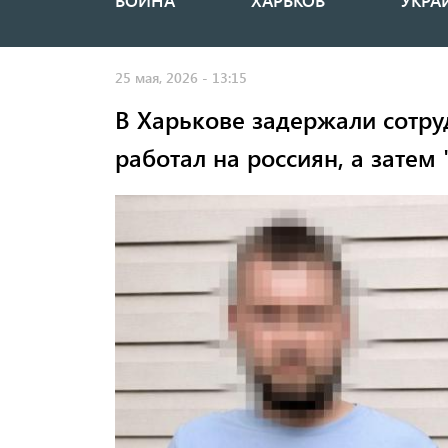
ВОЙНА
ХАРЬКОВ
УКРА
Основная
навигация
25 мая, 2026 - 13:15
В Харькове задержали сотру
работал на россиян, а затем 