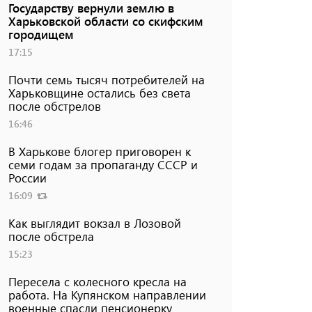
Государству вернули землю в
Харьковской области со скифским
городищем
17:15
Почти семь тысяч потребителей на
Харьковщине остались без света
после обстрелов
16:46
В Харькове блогер приговорен к
семи годам за пропаганду СССР и
России
16:09
Как выглядит вокзал в Лозовой
после обстрела
15:23
Пересела с колесного кресла на
работа. На Купянском направлении
военные спасли пенсионерку