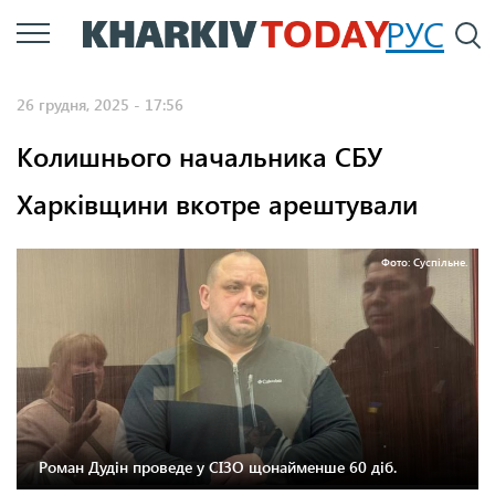
Перейти
РУС
П
до
основного
26 грудня, 2025 - 17:56
вмісту
Колишнього начальника СБУ
Харківщини вкотре арештували
Фото: Суспільне.
Роман Дудін проведе у СІЗО щонайменше 60 діб.