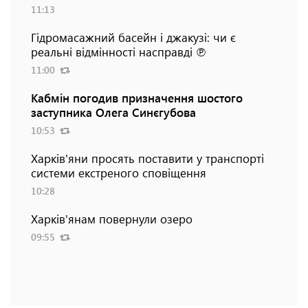
11:13
Гідромасажний басейн і джакузі: чи є
реальні відмінності насправді ℗
11:00
Кабмін погодив призначення шостого
заступника Олега Синєгубова
10:53
Харків'яни просять поставити у транспорті
системи екстреного сповіщення
10:28
Харків'янам повернули озеро
09:55