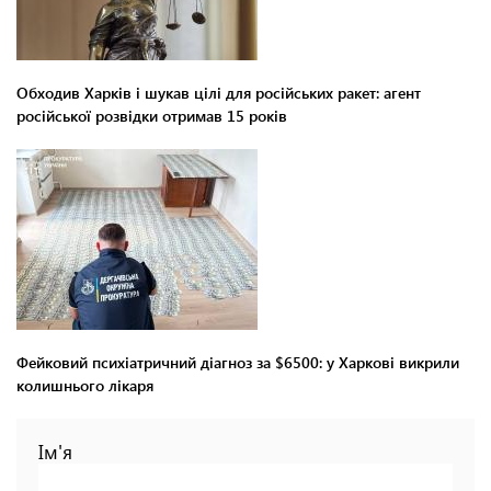
Обходив Харків і шукав цілі для російських ракет: агент
російської розвідки отримав 15 років
Фейковий психіатричний діагноз за $6500: у Харкові викрили
колишнього лікаря
Ім'я