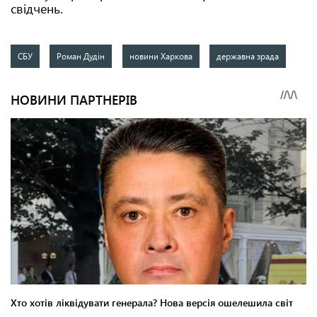
свідчень.
СБУ
Роман Дудін
новини Харкова
державна зрада