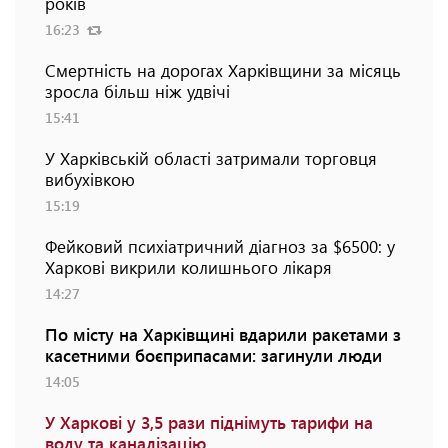
років
16:23
Смертність на дорогах Харківщини за місяць
зросла більш ніж удвічі
15:41
У Харківській області затримали торговця
вибухівкою
15:19
Фейковий психіатричний діагноз за $6500: у
Харкові викрили колишнього лікаря
14:27
По місту на Харківщині вдарили ракетами з
касетними боєприпасами: загинули люди
14:05
У Харкові у 3,5 рази піднімуть тарифи на
воду та каналізацію