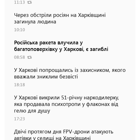
11:13
Через обстріли росіян на Харківщині
загинула людина
10:10
Російська ракета влучила у
багатоповерхівку у Харкові, є загиблі
08:58
У Харкові попрощались із захисником, якого
вважали зниклим безвісті
18:18
У Харкові викрили 51-річну наркодилерку,
яка продавала психотропи у флаконах від
гелю для душу
17:23
Двічі протягом дня FPV-дрони атакують
автівки у селищі на Харківщині