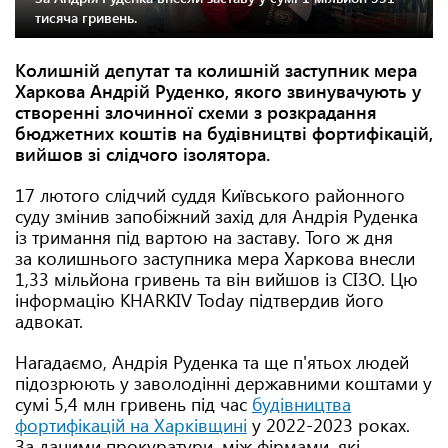
тисяча гривень.
Колишній депутат та колишній заступник мера
Харкова Андрій Руденко, якого звинувачують у
створенні злочинної схеми з розкрадання
бюджетних коштів на будівництві фортифікацій,
вийшов зі слідчого ізолятора.
17 лютого слідчий суддя Київського районного
суду змінив запобіжний захід для Андрія Руденка
із тримання під вартою на заставу. Того ж дня
за колишнього заступника мера Харкова внесли
1,33 мільйона гривень та він вийшов із СІЗО. Цю
інформацію KHARKIV Today підтвердив його
адвокат.
Нагадаємо,
Андрія Руденка та ще п'ятьох людей
підозрюють у заволодінні державними коштами у
сумі 5,4 млн гривень під час
будівництва
фортифікацій на Харківщині
у 2022-2023 роках.
За даними прокуратури, між фірмами, які