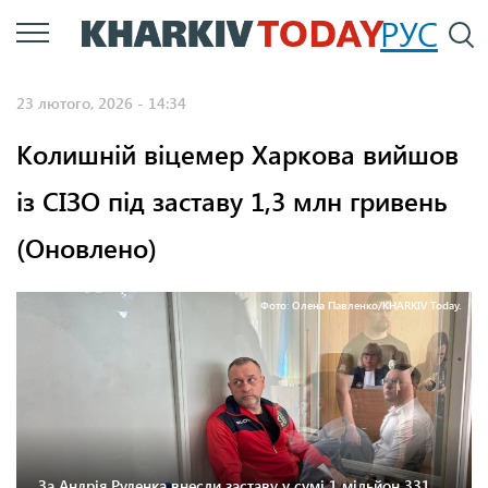
Перейти
РУС
П
до
основного
23 лютого, 2026 - 14:34
вмісту
Колишній віцемер Харкова вийшов
із СІЗО під заставу 1,3 млн гривень
(Оновлено)
Фото: Олена Павленко/KHARKIV Today.
За Андрія Руденка внесли заставу у сумі 1 мільйон 331