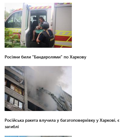
Росіяни били "Бандеролями" по Харкову
Російська ракета влучила у багатоповерхівку у Харкові, є
загиблі