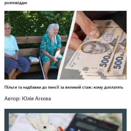
Автор: Юлія Агєєва