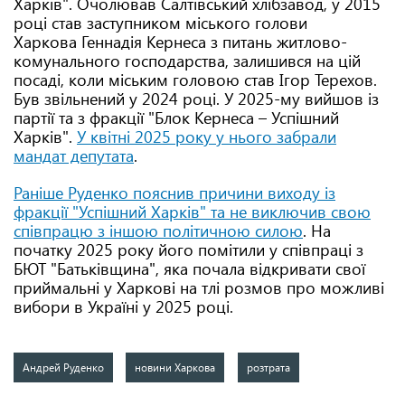
Харків". Очолював Салтівський хлібзавод, у 2015
році став заступником міського голови
Харкова Геннадія Кернеса з питань житлово-
комунального господарства, залишився на цій
посаді, коли міським головою став Ігор Терехов.
Був звільнений у 2024 році. У 2025-му вийшов із
партії та з фракції "Блок Кернеса – Успішний
Харків".
У квітні 2025 року у нього забрали
мандат депутата
.
Раніше Руденко пояснив причини виходу із
фракції "Успішний Харків" та не виключив свою
співпрацю з іншою політичною силою
. На
початку 2025 року його помітили у співпраці з
БЮТ "Батьківщина", яка почала відкривати свої
приймальні у Харкові на тлі розмов про можливі
вибори в Україні у 2025 році.
Андрей Руденко
новини Харкова
розтрата