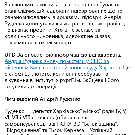
За словами захисника, ця справа перебуває на
етапі слідчих дій, адвокати підозрюваних ще не
ознайомлювались із доказами підозри. Андрія
Руденка допитували кілька разів, він, як і раніше,
не визнає провини. Хто вніс заставу за
колишнього чиновника, адвокат не сказав,
посилаючись на таємницю.
UPD
За оновленою інформацією від адвоката,
Андрія Руденка знову помістили у СІЗО за
рішенням Київського районного суду Харкова.
Це
сталося 19 лютого, коли він перебував на
лікування в Інституті хірургії ім. Зайцева і його
готували до операції.
Чим відомий Андрій Руденко
Руденко — депутат Харківської міської ради IV, V,
VI, VII і VIII скликань (обирався як
самовисуванець, від НСНУ, ВО "Батьківщина",
"Відродження" та "Блок Кернеса – Успішний