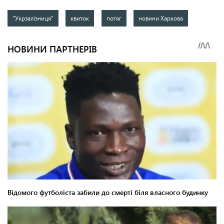
"Укрзалізниця"
квиток
потяг
новини Харкова