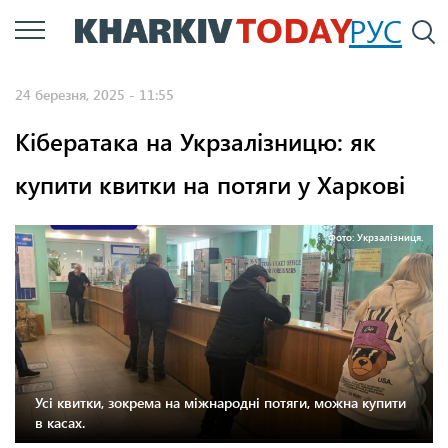
Перейти
РУС
П
до
основного
24 березня, 2025 - 11:55
вмісту
Кібератака на Укрзалізницю: як
купити квитки на потяги у Харкові
Фото: Укрзалізниця.
Усі квитки, зокрема на міжнародні потяги, можна купити
в касах.