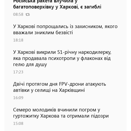
Російська ракета влучила у
багатоповерхівку у Харкові, є загиблі
08:58
У Харкові попрощались із захисником, якого
вважали зниклим безвісті
18:18
У Харкові викрили 51-річну наркодилерку,
яка продавала психотропи у флаконах від
гелю для душу
17:23
Двічі протягом дня FPV-дрони атакують
автівки у селищі на Харківщині
16:09
Семеро молодиків вчинили погром у
гуртожитку Харкова та отримали підозри
15:08