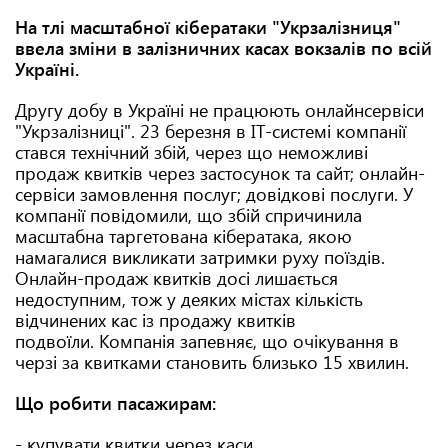
На тлі масштабної кібератаки "Укрзалізниця"
ввела зміни в залізничних касах вокзалів по всій
Україні.
Другу добу в Україні не працюють онлайнсервіси
"Укрзалізниці". 23 березня в IT-системі компанії
стався технічний збій, через що неможливі
продаж квитків через застосунок та сайт; онлайн-
сервіси замовлення послуг; довідкові послуги. У
компанії повідомили, що збій спричинила
масштабна таргетована кібератака, якою
намагалися викликати затримки руху поїздів.
Онлайн-продаж квитків досі лишається
недоступним, тож у деяких містах кількість
відчинених кас із продажу квитків
подвоїли. Компанія запевняє, що очікування в
черзі за квитками становить близько 15 хвилин.
Що робити пасажирам:
- купувати квитки через каси