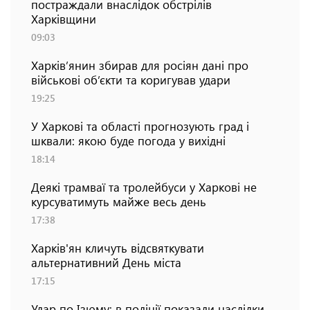
постраждали внаслідок обстрілів
Харківщини
09:03
Харків’янин збирав для росіян дані про
військові об’єкти та коригував удари
19:25
У Харкові та області прогнозують град і
шквали: якою буде погода у вихідні
18:14
Деякі трамваї та тролейбуси у Харкові не
курсуватимуть майже весь день
17:38
Харків'ян кличуть відсвяткувати
альтернативний День міста
17:15
Удар по Ізюму: в поліції показали наслідки