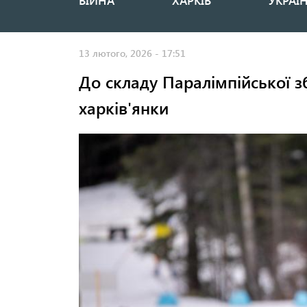
ВІЙНА
ХАРКІВ
УКРАЇ
Основная
навигация
13 лютого, 2026 - 17:51
До складу Паралімпійської зб
харків'янки