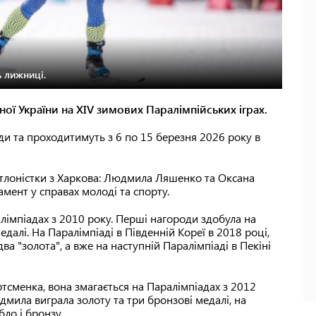
ь лижниці.
ної України на XIV зимових Паралімпійських іграх.
и та проходитимуть з 6 по 15 березня 2026 року в
іатлоністки з Харкова: Людмила Ляшенко та Оксана
мент у справах молоді та спорту.
лімпіадах з 2010 року. Перші нагороди здобула на
едалі. На Паралімпіаді в Південній Кореї в 2018 році,
ва "золота", а вже на наступній Паралімпіаді в Пекіні
сменка, вона змагається на Паралімпіадах з 2012
юдмила виграла золоту та три бронзові медалі, на
бло і бронзу.