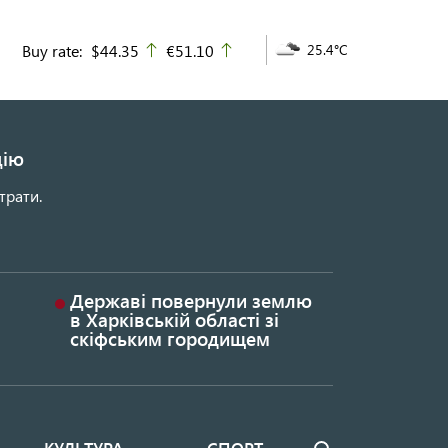
Buy rate:
$44.35
€51.10
25.4°C
up
up
цію
трати.
Державі повернули землю
в Харківській області зі
скіфським городищем