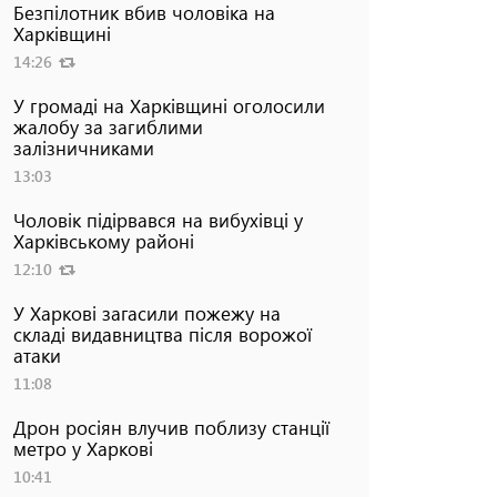
Безпілотник вбив чоловіка на
Харківщині
14:26
У громаді на Харківщині оголосили
жалобу за загиблими
залізничниками
13:03
Чоловік підірвався на вибухівці у
Харківському районі
12:10
У Харкові загасили пожежу на
складі видавництва після ворожої
атаки
11:08
Дрон росіян влучив поблизу станції
метро у Харкові
10:41