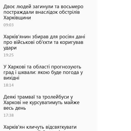
Двоє людей загинули та восьмеро
постраждали внаслідок обстрілів
Харківщини
09:03
Харків’янин збирав для росіян дані
про військові об’єкти та коригував
удари
19:25
У Харкові та області прогнозують
град і шквали: якою буде погода у
вихідні
18:14
Деякі трамваї та тролейбуси у
Харкові не курсуватимуть майже
весь день
17:38
Харків'ян кличуть відсвяткувати