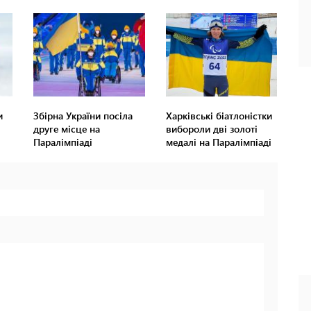
и
Збірна України посіла
Харківські біатлоністки
друге місце на
вибороли дві золоті
Паралімпіаді
медалі на Паралімпіаді