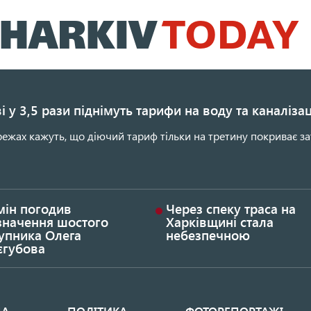
Перейти
до
основного
вмісту
і у 3,5 рази піднімуть тарифи на воду та каналіза
ежах кажуть, що діючий тариф тільки на третину покриває за
мін погодив
Через спеку траса на
значення шостого
Харківщині стала
упника Олега
небезпечною
єгубова