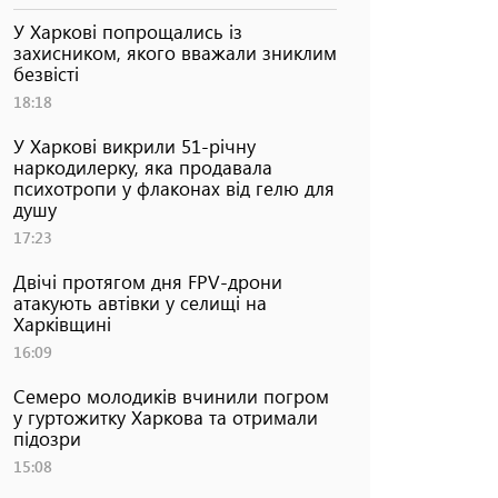
У Харкові попрощались із
захисником, якого вважали зниклим
безвісті
18:18
У Харкові викрили 51-річну
наркодилерку, яка продавала
психотропи у флаконах від гелю для
душу
17:23
Двічі протягом дня FPV-дрони
атакують автівки у селищі на
Харківщині
16:09
Семеро молодиків вчинили погром
у гуртожитку Харкова та отримали
підозри
15:08