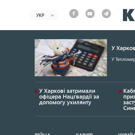
УКР
У Харков
У Тепломер
У Харкові затримали
Каб
офіцера Нацгвардії за
при
допомогу ухилянту
заст
Син