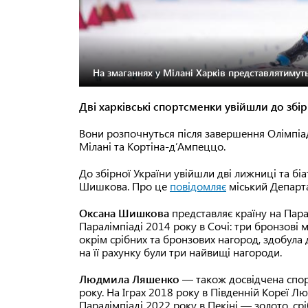
На змаганнях у Мілані Харків представлятимут
Дві харківські спортсменки увійшли до збір
Вони розпочнуться після завершення Олімпіад
Мілані та Кортіна-д’Ампеццо.
До збірної України увійшли дві лижниці та б
Шишкова. Про це
повідомляє
міський Департа
Оксана Шишкова
представляє країну на Пара
Паралімпіаді 2014 року в Сочі: три бронзові м
окрім срібних та бронзових нагород, здобула д
на її рахунку були три найвищі нагороди.
Людмила Ляшенко
— також досвідчена спорт
року. На Іграх 2018 року в Південній Кореї Л
Паралімпіаді 2022 року в Пекіні — золото, срі