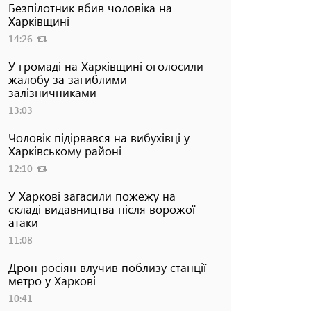
Безпілотник вбив чоловіка на
Харківщині
14:26
У громаді на Харківщині оголосили
жалобу за загиблими
залізничниками
13:03
Чоловік підірвався на вибухівці у
Харківському районі
12:10
У Харкові загасили пожежу на
складі видавництва після ворожої
атаки
11:08
Дрон росіян влучив поблизу станції
метро у Харкові
10:41