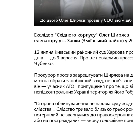
До цього Олег Ширяєв провів у СІЗО вісім діб.
Екслідер "Східного корпусу" Олег Ширяєв 
елеватору у с. Занки (Зміївський район) у 2
12 липня Київський районний суд Харкова п
днів — до 9 вересня. Про це повідомив пресс
Чубенко.
Прокурор просив заарештувати Ширяєва на дв
можна обрати запобіжний захід, не пов'язани
він — учасник АТО і припущення про те, що ві
непідконтрольних Україні територіях його "об
"Сторона обвинувачення не надала суду жодних
слідства ... Слідство тривало близько трьох ро
потерпілий не звернулися до правоохоронних 
або на постраждалих — знову голослівне при