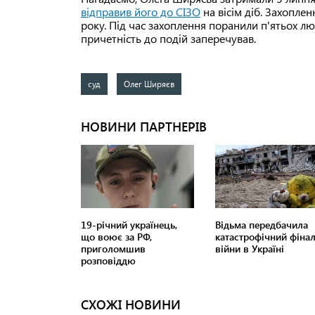
відправив його до СІЗО
на вісім діб. Захопле
року. Під час захоплення поранили п'ятьох л
причетність до подій заперечував.
суд
Олег Ширяєв
СХОЖІ НОВИНИ