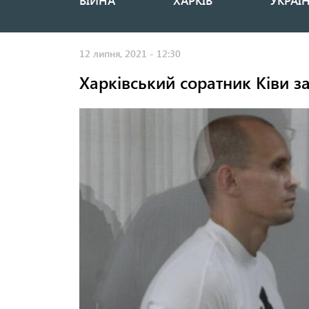
ВІЙНА
ХАРКІВ
УКРАЇ
Основная
навигация
12 липня, 2021 - 12:30
Харківський соратник Ківи з