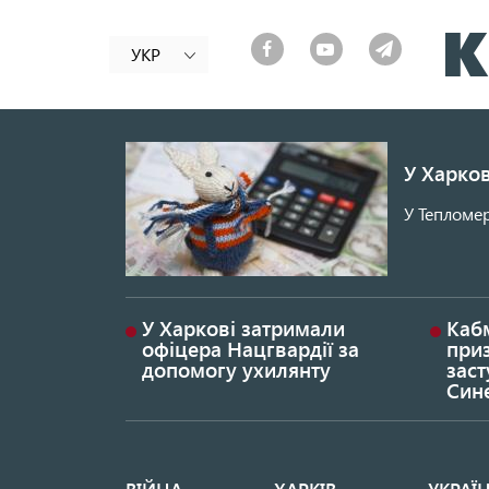
УКР
У Харков
У Тепломер
У Харкові затримали
Каб
офіцера Нацгвардії за
при
допомогу ухилянту
заст
Син