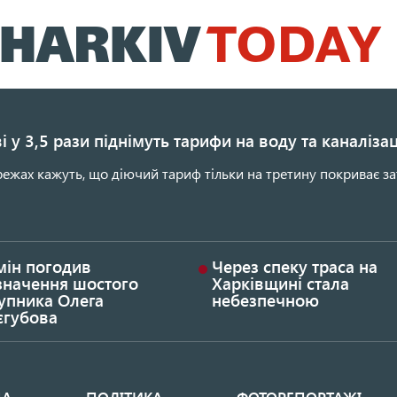
Перейти
до
основного
вмісту
і у 3,5 рази піднімуть тарифи на воду та каналіза
ежах кажуть, що діючий тариф тільки на третину покриває за
мін погодив
Через спеку траса на
значення шостого
Харківщині стала
упника Олега
небезпечною
єгубова