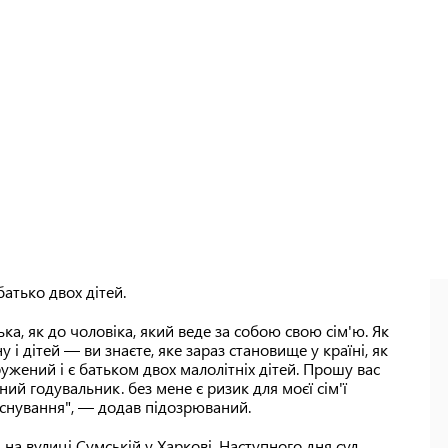
батько двох дітей.
ька, як до чоловіка, який веде за собою свою сім'ю. Як
 і дітей — ви знаєте, яке зараз становище у країні, як
ужений і є батьком двох малолітніх дітей. Прошу вас
ний годувальник. без мене є ризик для моєї сім'ї
 існування", — додав підозрюваний.
на вулиці Сумській у Харкові. Наступного дня суд