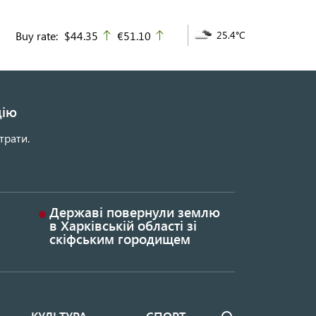
Buy rate:
$44.35
€51.10
25.4°C
up
up
цію
трати.
Державі повернули землю
в Харківській області зі
скіфським городищем