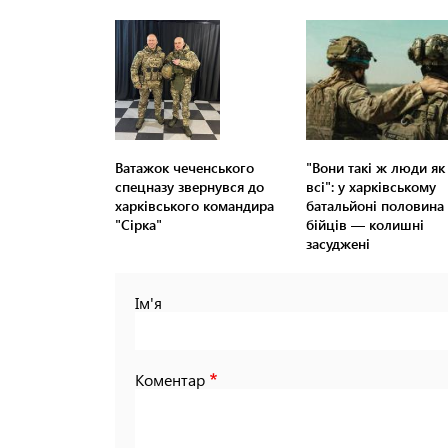
Ватажок чеченського
"Вони такі ж люди як 
спецназу звернувся до
всі": у харківському
харківського командира
батальйоні половина
"Сірка"
бійців — колишні
засуджені
Ім'я
Коментар