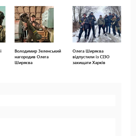
і
Володимир Зеленський
Олега Ширяєва
нагородив Олега
відпустили із СІЗО
Ширяєва
захищати Харків