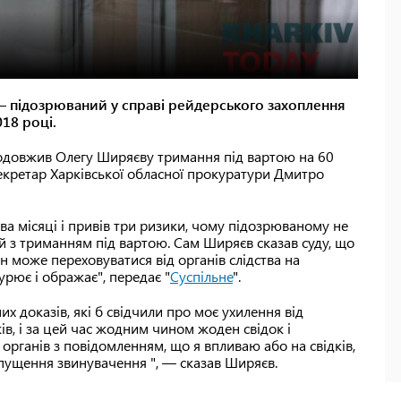
— підозрюваний у справі рейдерського захоплення
018 році.
родовжив Олегу Ширяєву тримання під вартою на 60
екретар Харківської обласної прокуратури Дмитро
а місяці і привів три ризики, чому підозрюваному не
й з триманням під вартою. Сам Ширяєв сказав суду, що
н може переховуватися від органів слідства на
урює і ображає", передає "
Суспільне
".
 доказів, які б свідчили про моє ухилення від
ків, і за цей час жодним чином жоден свідок і
органів з повідомленням, що я впливаю або на свідків,
пущення звинувачення ", — сказав Ширяєв.