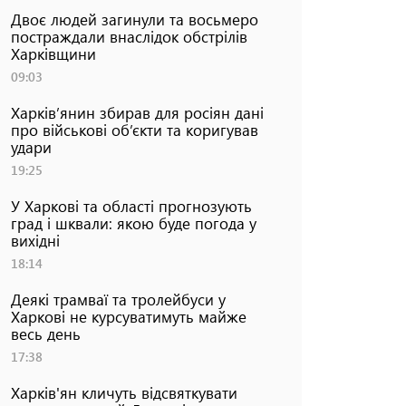
Двоє людей загинули та восьмеро
постраждали внаслідок обстрілів
Харківщини
09:03
Харків’янин збирав для росіян дані
про військові об’єкти та коригував
удари
19:25
У Харкові та області прогнозують
град і шквали: якою буде погода у
вихідні
18:14
Деякі трамваї та тролейбуси у
Харкові не курсуватимуть майже
весь день
17:38
Харків'ян кличуть відсвяткувати