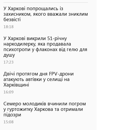
У Харкові попрощались із
захисником, якого вважали зниклим
безвісті
18:18
У Харкові викрили 51-річну
наркодилерку, яка продавала
психотропи у флаконах від гелю для
душу
17:23
Двічі протягом дня FPV-дрони
атакують автівки у селищі на
Харківщині
16:09
Семеро молодиків вчинили погром
у гуртожитку Харкова та отримали
підозри
15:08