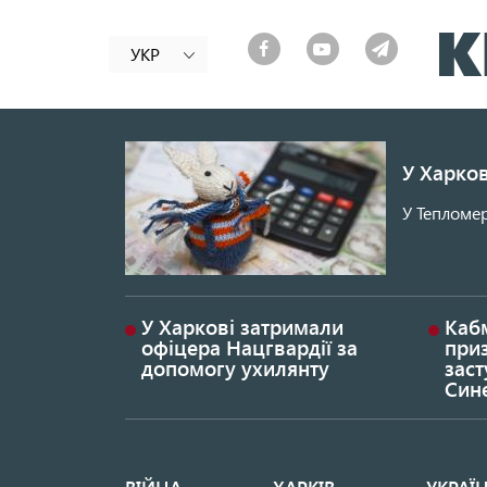
УКР
У Харков
У Тепломер
У Харкові затримали
Каб
офіцера Нацгвардії за
при
допомогу ухилянту
заст
Син