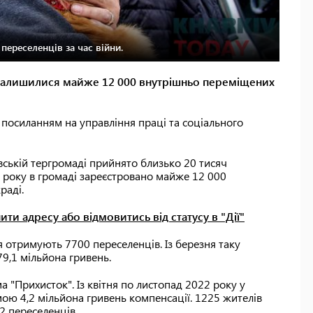
ереселенців за час війни.
і залишилися майже 12 000 внутрішньо переміщених
з посиланням на управління праці та соціального
вській тергромаді прийнято близько 20 тисяч
 року в громаді зареєстровано майже 12 000
раді.
ти адресу або відмовитись від статусу в "Дії"
отримують 7700 переселенців. Із березня таку
9,1 мільйона гривень.
 "Прихисток". Із квітня по листопад 2022 року у
мою 4,2 мільйона гривень компенсації. 1225 жителів
2 переселенців.