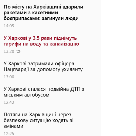
По місту на Харківщині вдарили
ракетами з касетними
боєприпасами: загинули люди
14:05
У Харкові у 3,5 рази піднімуть
тарифи на воду та каналізацію
13:20
У Харкові затримали офіцера
Нацгвардії за допомогу ухилянту
13:00
У Харкові сталася подвійна ДТП з
міським автобусом
12:42
Потяги на Харківщині через
безпекову ситуацію ходять зі
змінами
12:25