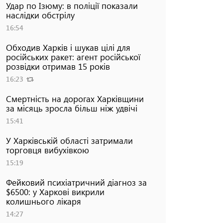
Удар по Ізюму: в поліції показали
наслідки обстрілу
16:54
Обходив Харків і шукав цілі для
російських ракет: агент російської
розвідки отримав 15 років
16:23
Смертність на дорогах Харківщини
за місяць зросла більш ніж удвічі
15:41
У Харківській області затримали
торговця вибухівкою
15:19
Фейковий психіатричний діагноз за
$6500: у Харкові викрили
колишнього лікаря
14:27