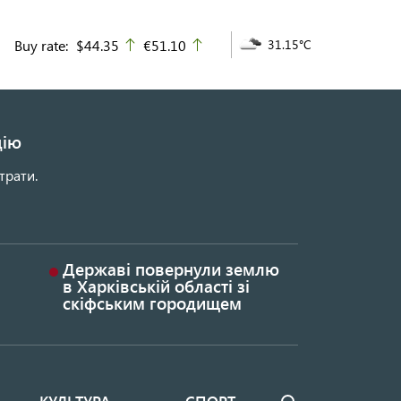
Buy rate:
$44.35
€51.10
31.15°C
up
up
цію
трати.
Державі повернули землю
в Харківській області зі
скіфським городищем