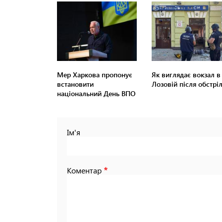
Мер Харкова пропонує
Як виглядає вокзал в
встановити
Лозовій після обстрі
національний День ВПО
Ім'я
Коментар