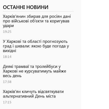
ОСТАННІ НОВИНИ
Харків’янин збирав для росіян дані
про військові об’єкти та коригував
удари
19:25
У Харкові та області прогнозують
град і шквали: якою буде погода у
вихідні
18:14
Деякі трамваї та тролейбуси у
Харкові не курсуватимуть майже
весь день
17:38
Харків'ян кличуть відсвяткувати
альтернативний День міста
17:15