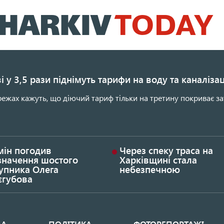
Перейти
до
основного
вмісту
і у 3,5 рази піднімуть тарифи на воду та каналіза
ежах кажуть, що діючий тариф тільки на третину покриває за
мін погодив
Через спеку траса на
значення шостого
Харківщині стала
упника Олега
небезпечною
єгубова