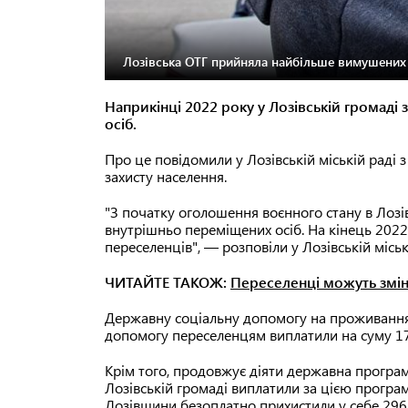
Лозівська ОТГ прийняла найбільше вимушених п
Наприкінці 2022 року у Лозівській громад
осіб.
Про це повідомили у Лозівській міській раді 
захисту населення.
"З початку оголошення воєнного стану в Лозі
внутрішньо переміщених осіб. На кінець 2022
переселенців", — розповіли у Лозівській міськ
ЧИТАЙТЕ ТАКОЖ:
Переселенці можуть зміни
Державну соціальну допомогу на проживання 
допомогу переселенцям виплатили на суму 17
Крім того, продовжує діяти державна програма
Лозівській громаді виплатили за цією програ
Лозівщини безоплатно прихистили у себе 296