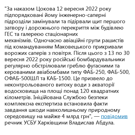
"За наказом Цокова 12 вересня 2022 року
підпорядковані йому інженерно-саперні
підрозділи замінували та підірвали щит першого
затвору і дорожнього перекриття між будівлею
ГЕС та галереєю стаціонарних
механізмів. Одночасно авіаційні групи рашистів
під командуванням Маковецького прикривали
ворожих саперів з повітря. Після цього з 13 по 30
вересня 2022 року російські бомбардувальники
регулярно обстрілювали греблю фугасними та
керованими авіабомбами типу ФАБ-250, ФАБ-500,
ОФАБ-500ШЛ та КАБ-1500. Це призвело до
неконтрольованого витоку води з акваторії
водосховища на площі понад 120 квадратних
кілометрів. Ініційована Службою безпеки
комплексна експертиза встановила факти
завдання шкоди навколишньому природному
середовищу на майже 4 млрд грн", —
повідомив
речник УСБУ Харківщини Владислав Абдула.