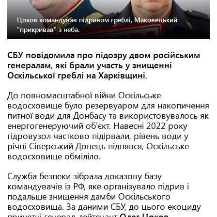
Цоков командував підривом греблі, Маковецький
"прикривав" з неба.
СБУ повідомила про підозру двом російським
генералам, які брали участь у знищенні
Оскільської греблі на Харківщині.
До повномасштабної війни Оскільське
водосховище було резервуаром для накопичення
питної води для Донбасу та використовувалось як
енергогенеруючий об'єкт. Навесні 2022 року
гідровузол частково підірвали, рівень води у
річці Сіверський Донець піднявся, Оскільське
водосховище обміліло.
Служба безпеки зібрала доказову базу
командувачів із РФ, яке організувало підрив і
подальше знищення дамби Оскільського
водосховища. За даними СБУ, до цього екоциду
причетні генерал-лейтенант
Олег Цоков
,