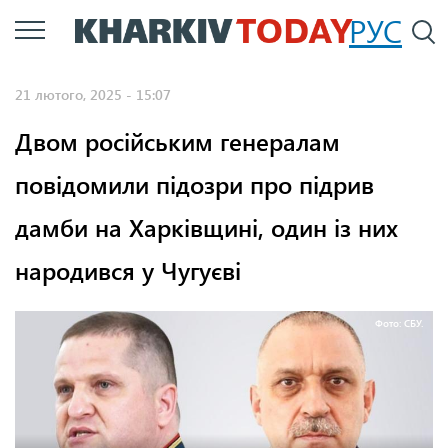
Перейти
РУС
П
до
основного
21 лютого, 2025 - 15:07
вмісту
Двом російським генералам
повідомили підозри про підрив
дамби на Харківщині, один із них
народився у Чугуєві
Фото: СБУ.