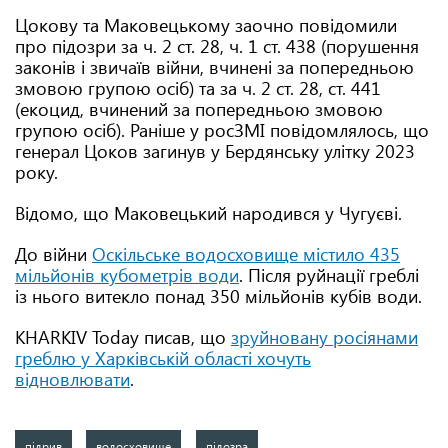
Цокову та Маковецькому заочно повідомили
про підозри за ч. 2 ст. 28, ч. 1 ст. 438 (порушення
законів і звичаїв війни, вчинені за попередньою
змовою групою осіб) та за ч. 2 ст. 28, ст. 441
(екоцид, вчинений за попередньою змовою
групою осіб). Раніше у росЗМІ повідомлялось, що
генерал Цоков загинув у Бердянську улітку 2023
року.
Відомо, що Маковецький народився у Чугуєві.
До війни
Оскільське водосховище містило 435
мільйонів кубометрів води
. Після руйнації греблі
із нього витекло понад 350 мільйонів кубів води.
KHARKIV Today писав, що
зруйновану росіянами
греблю у Харківській області хочуть
відновлювати
.
підрив
водосховище
підозра