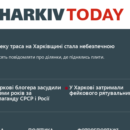
Перейти
до
основного
вмісту
еку траса на Харківщині стала небезпечною
сять повідомляти про ділянки, де піднялись плити.
ркові блогера засудили
У Харкові затримали
еми років за
фейкового рятувальни
аганду СРСР і Росії