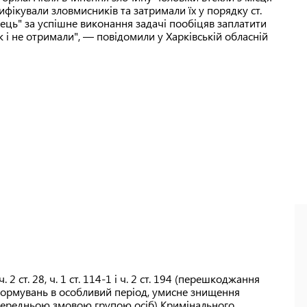
фікували зловмисників та затримали їх у порядку ст.
ець" за успішне виконання задачі пообіцяв заплатити
 і не отримали", — повідомили у Харківській обласній
2 ст. 28, ч. 1 ст. 114-1 і ч. 2 ст. 194 (перешкоджання
 формувань в особливий період, умисне знищення
опередньою змовою групою осіб) Кримінального