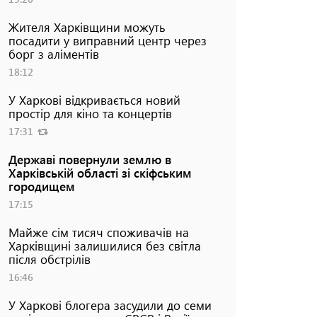
Жителя Харківщини можуть
посадити у виправний центр через
борг з аліментів
18:12
У Харкові відкривається новий
простір для кіно та концертів
17:31
Державі повернули землю в
Харківській області зі скіфським
городищем
17:15
Майже сім тисяч споживачів на
Харківщині залишилися без світла
після обстрілів
16:46
У Харкові блогера засудили до семи