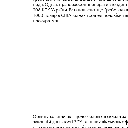
події. Однак правоохоронці оперативно іденти
208 КПК України. Встановлено, що "роботодав
1000 доларів США, однак грошей чоловіки так
прокуратурі.
Обвинувальний акт щодо чоловіків склали за ч. 
законній діяльності ЗСУ та інших військових
чужого майна шляхом підпалу, вчинені за п