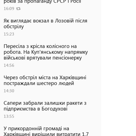
років за пропаганду СРСР і Росії
16:09
Як виглядає вокзал в Лозовій після
обстрілу
15:23
Пересіла з крісла колісного на
робота. На Куп'янському напрямку
військові врятували пенсіонерку
14:56
Через обстріл міста на Харківщині
постраждали шестеро людей
14:30
Сапери забрали залишки ракети з
підприємства в Богодухові
13:55
У прикордонній громаді на
Харківщині вирішили витратити 1,7