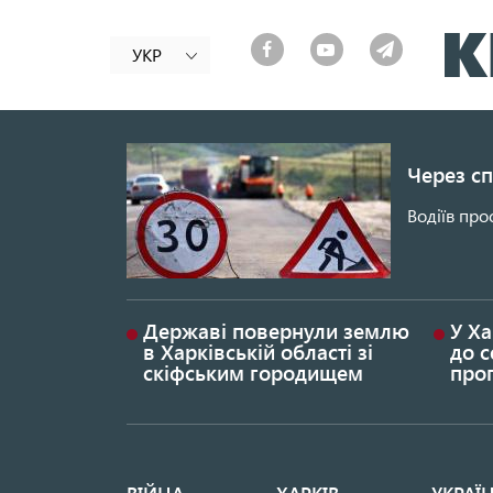
УКР
Через сп
Водіїв про
Державі повернули землю
У Ха
в Харківській області зі
до с
скіфським городищем
проп