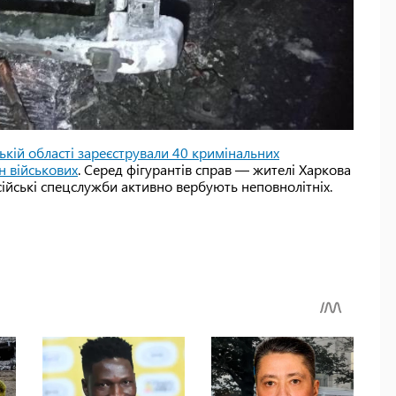
ській області зареєстрували 40 кримінальних
н військових
. Серед фігурантів справ — жителі Харкова
осійські спецслужби активно вербують неповнолітніх.