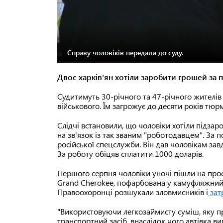
Справу чоловіків передали до суду.
Двоє харків'ян хотіли заробити грошей за п
Судитимуть 30-річного та 47-річного жителів
військового. Їм загрожує до десяти років тюр
Слідчі встановили, що чоловіки хотіли підзар
на зв'язок із так званим "роботодавцем". За
російської спецслужби. Він дав чоловікам за
За роботу обіцяв сплатити 1000 доларів.
Першого серпня чоловіки уночі пішли на прос
Grand Cherokee, пофарбована у камуфляжний ко
Правоохоронці розшукали зловмисників і
зат
"Використовуючи легкозаймисту суміш, яку пр
транспортний засіб, внаслідок чого автівка ви