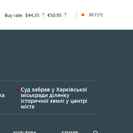
Buy rate:
$44.35
€50.95
30.71°C
up
up
Суд забрав у Харківської
ка
міськради ділянку
історичної землі у центрі
міста