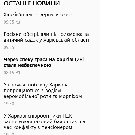
ОСТАННІ НОВИНИ
Харків'янам повернули озеро
09:55
Росіяни обстріляли підприємства та
дитячий садок у Харківській області
09:25
Через спеку траса на Харківщині
стала небезпечною
08:15
У громаді поблизу Харкова
попрощаються з водієм
аеромобільної роти та морпіхом
19:30
У Харкові співробітники ТЦК
застосували газовий балончик під
час конфлікту з пенсіонером
19:20