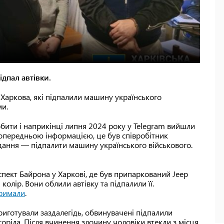
ідпал автівки.
 Харкова, які підпалили машину українського
ми.
обити і наприкінці липня 2024 року у Telegram вийшли
 попередньою інформацією, це був співробітник
вдання — підпалити машину українського військового.
пект Байрона у Харкові, де був припаркований Jeep
лір. Вони облили автівку та підпалили її.
римали
.
иготували заздалегідь, обвинувачені підпалили
горіла. Після вчинення злочину чоловіки втекли з місця