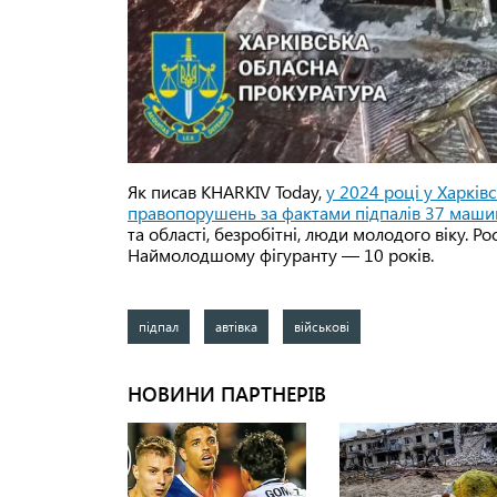
Як писав KHARKIV Today,
у 2024 році у Харків
правопорушень за фактами підпалів 37 маши
та області, безробітні, люди молодого віку. Р
Наймолодшому фігуранту — 10 років.
підпал
автівка
військові