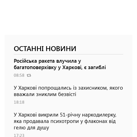
ОСТАННІ НОВИНИ
Російська ракета влучила у
багатоповерхівку у Харкові, є загиблі
08:58
У Харкові попрощались із захисником, якого
вважали зниклим безвісті
18:18
У Харкові викрили 51-річну наркодилерку,
яка продавала психотропи у флаконах від
гелю для душу
17:23