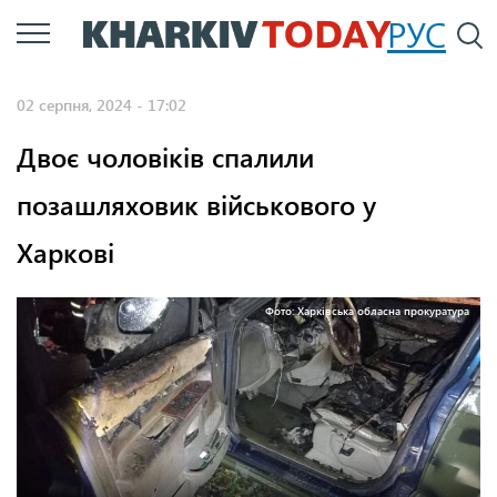
Перейти
РУС
П
до
основного
02 серпня, 2024 - 17:02
вмісту
Двоє чоловіків спалили
позашляховик військового у
Харкові
Фото: Харківська обласна прокуратура