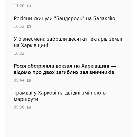
11:20
Росіяни скинули "Бандероль" на Балаклію
10:53
У бізнесмена забрали десятки гектарів землі
на Харківщині
10:22
Росія обстріляла вокзал на Харківщині —
відомо про двох загиблих залізничників
09:44
Трамваї у Харкові на дві дні змінюють
маршрути
09:30