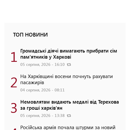
ТОП НОВИНИ
1
Громадські діячі вимагають прибрати сім
пам'ятників у Харкові
05 серпня, 2026 - 16:10
2
На Харківщині восени почнуть рахувати
пасажирів
04 серпня, 2026 - 08:11
3
Немовлятам видають медалі від Терехова
за гроші харків'ян
05 серпня, 2026 - 13:38
Російська армія почала штурми за новий