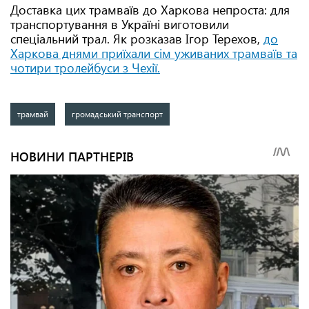
Доставка цих трамваїв до Харкова непроста: для
транспортування в Україні виготовили
спеціальний трал. Як розказав Ігор Терехов,
до
Харкова днями приїхали сім уживаних трамваїв та
чотири тролейбуси з Чехії.
трамвай
громадський транспорт