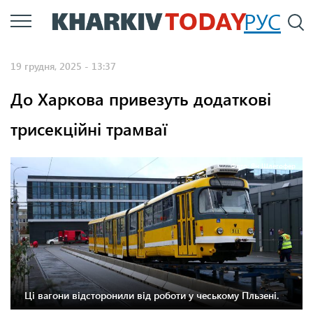
Перейти
РУС
П
до
основного
19 грудня, 2025 - 13:37
вмісту
До Харкова привезуть додаткові
трисекційні трамваї
Фото: Ян Шлегофер
Ці вагони відсторонили від роботи у чеському Пльзені.