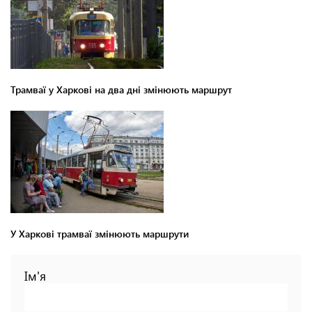
Трамваї у Харкові на два дні змінюють маршрут
У Харкові трамваї змінюють маршрути
Ім'я