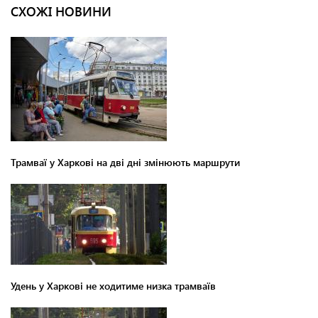
СХОЖІ НОВИНИ
Трамваї у Харкові на дві дні змінюють маршрути
Удень у Харкові не ходитиме низка трамваїв