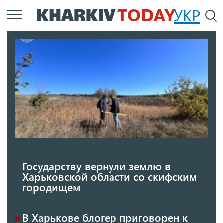
Перейти
УКР
По
к
основному
содержанию
Государству вернули землю в
Харьковской области со скифским
городищем
В Харькове блогер приговорен к