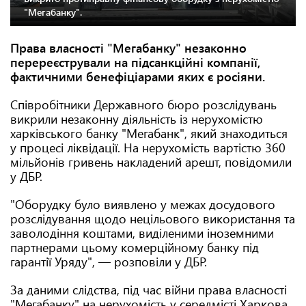
"Мегабанку".
Права власності "Мегабанку" незаконно
перереєстрували на підсанкційні компанії,
фактичними бенефіціарами яких є росіяни.
Співробітники Державного бюро розслідувань
викрили незаконну діяльність із нерухомістю
харківського банку "Мегабанк", який знаходиться
у процесі ліквідації. На нерухомість вартістю 360
мільйонів гривень накладений арешт, повідомили
у ДБР.
"Оборудку було виявлено у межах досудового
розслідування щодо нецільового використання та
заволодіння коштами, виділеними іноземними
партнерами цьому комерційному банку під
гарантії Уряду", — розповіли у ДБР.
За даними слідства, під час війни права власності
"Мегабанку" на нерухомість у середмісті Харкова