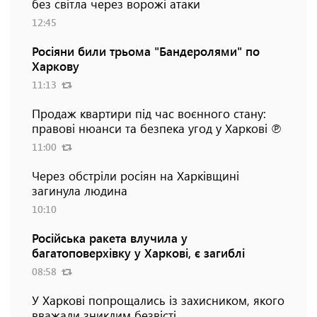
без світла через ворожі атаки
12:45
Росіяни били трьома "Бандеролями" по
Харкову
11:13
Продаж квартири під час воєнного стану:
правові нюанси та безпека угод у Харкові ℗
11:00
Через обстріли росіян на Харківщині
загинула людина
10:10
Російська ракета влучила у
багатоповерхівку у Харкові, є загиблі
08:58
У Харкові попрощались із захисником, якого
вважали зниклим безвісті