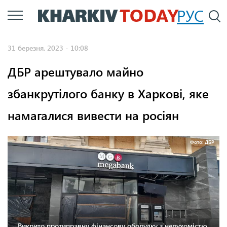
Перейти
РУС
П
до
основного
31 березня, 2023 - 10:08
вмісту
ДБР арештувало майно
збанкрутілого банку в Харкові, яке
намагалися вивести на росіян
Фото: ДБР
Викрито протиправну фінансову оборудку з нерухомістю