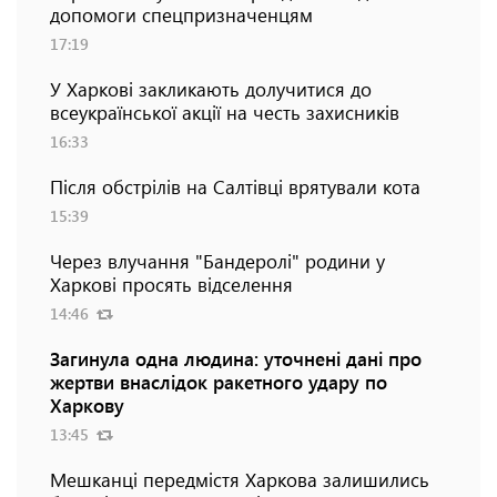
допомоги спецпризначенцям
17:19
У Харкові закликають долучитися до
всеукраїнської акції на честь захисників
16:33
Після обстрілів на Салтівці врятували кота
15:39
Через влучання "Бандеролі" родини у
Харкові просять відселення
14:46
Загинула одна людина: уточнені дані про
жертви внаслідок ракетного удару по
Харкову
13:45
Мешканці передмістя Харкова залишились