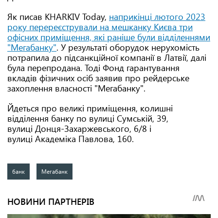
Як писав KHARKIV Today,
наприкінці лютого 2023
року перереєстрували на мешканку Києва три
офісних приміщення, які раніше були відділеннями
"Мегабанку"
. У результаті оборудок нерухомість
потрапила до підсанкційної компанії в Латвії, далі
була перепродана. Тоді Фонд гарантування
вкладів фізичних осіб заявив про рейдерське
захоплення власності "Мегабанку".
Йдеться про великі приміщення, колишні
відділення банку по вулиці Сумській, 39,
вулиці Донця-Захаржевського, 6/8 і
вулиці Академіка Павлова, 160.
банк
Мегабанк