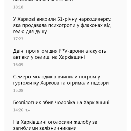
18:18
У Харкові викрили 51-річну наркодилерку,
яка продавала психотропи у флаконах від
гелю для душу
17:23
Двічі протягом дня FPV-дрони атакують
автівки у селищі на Харківщині
16:09
Семеро молодиків вчинили погром у
гуртожитку Харкова та отримали підозри
15:08
Безпілотник вбив чоловіка на Харківщині
14:26
На Харківщині оголосили жалобу за
загиблими залізничниками