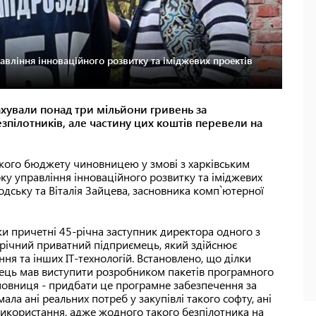
вління інноваційного розвитку та іміджевих проектів
ахували понад три мільйони гривень за
пілотників, але частину цих коштів перевели на
кого бюджету чиновницею у змові з харківським
ку управління інноваційного розвитку та іміджевих
дську та Віталія Зайцева, засновника комп`ютерної
ки причетні 45-річна заступник директора одного з
1-річний приватний підприємець, який здійснює
ня та інших ІТ-технологій. Встановлено, що ділки
ець мав виступити розробником пакетів програмного
иновниця - придбати це програмне забезпечення за
ала ані реальних потреб у закупівлі такого софту, ані
икористання, адже жодного такого безпілотника на