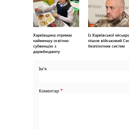
Харківщина отримає
Із Харківської міськр
найменшу освітню
пішов військовий Си
субвенцію з
безпілотних систем
держбюджету
Ім'я
Коментар