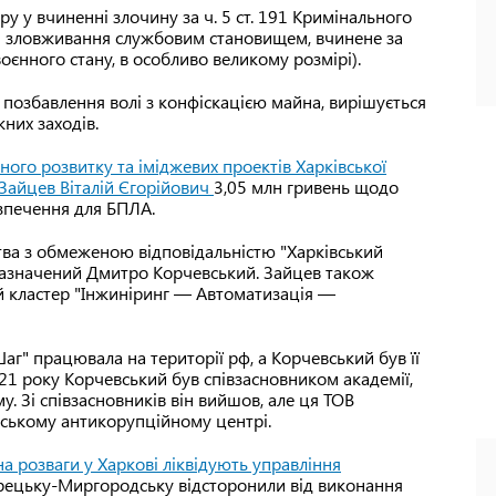
у у вчиненні злочину за ч. 5 ст. 191 Кримінального
м зловживання службовим становищем, вчинене за
єнного стану, в особливо великому розмірі).
 позбавлення волі з конфіскацією майна, вирішується
них заходів.
ного розвитку та іміджевих проектів Харківської
Зайцев Віталій Єгорійович
3,05 млн гривень щодо
езпечення для БПЛА.
тва з обмеженою відповідальністю "Харківський
 зазначений Дмитро Корчевський. Зайцев також
ий кластер "Інжиніринг — Автоматизація —
г" працювала на території рф, а Корчевський був її
021 року Корчевський був співзасновником академії,
. Зі співзасновників він вийшов, але ця ТОВ
ському антикорупційному центрі.
на розваги у Харкові ліквідують управління
Грецьку-Миргородську відсторонили від виконання