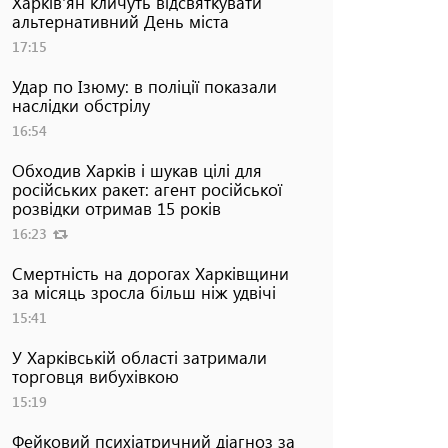
Харків'ян кличуть відсвяткувати
альтернативний День міста
17:15
Удар по Ізюму: в поліції показали
наслідки обстрілу
16:54
Обходив Харків і шукав цілі для
російських ракет: агент російської
розвідки отримав 15 років
16:23
Смертність на дорогах Харківщини
за місяць зросла більш ніж удвічі
15:41
У Харківській області затримали
торговця вибухівкою
15:19
Фейковий психіатричний діагноз за