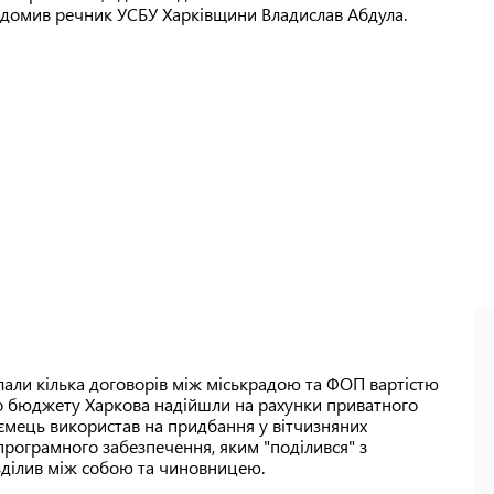
овідомив речник УСБУ Харківщини Владислав Абдула.
лали кілька договорів між міськрадою та ФОП вартістю
го бюджету Харкова надійшли на рахунки приватного
ємець використав на придбання у вітчизняних
програмного забезпечення, яким "поділився" з
озділив між собою та чиновницею.