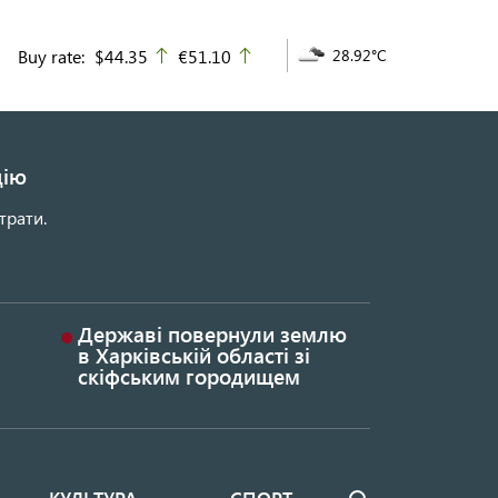
Buy rate:
$44.35
€51.10
28.92°C
up
up
цію
трати.
Державі повернули землю
в Харківській області зі
скіфським городищем