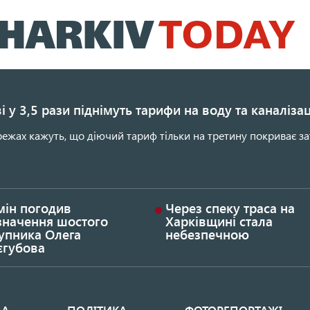
Перейти
до
основного
вмісту
і у 3,5 рази піднімуть тарифи на воду та каналіза
ежах кажуть, що діючий тариф тільки на третину покриває за
мін погодив
Через спеку траса на
значення шостого
Харківщині стала
упника Олега
небезпечною
єгубова