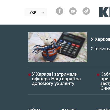
УКР
У Харков
У Тепломер
У Харкові затримали
Каб
офіцера Нацгвардії за
при
допомогу ухилянту
заст
Син