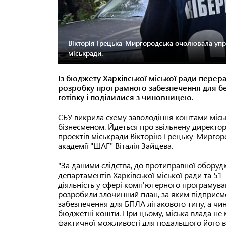
Вікторія Грецька-Миргородська очолювала упра
міськради.
Із бюджету Харківської міської ради перер
розробку програмного забезпечення для без
готівку і поділилися з чиновницею.
СБУ викрила схему заволодіння коштами місь
бізнесменом. Йдеться про звільнену директор
проектів міськради Вікторію Грецьку-Миргоро
академії "ШАГ" Віталія Зайцева.
"За даними слідства, до протиправної оборуд
департаментів Харківської міської ради та 5
діяльність у сфері комп'ютерного програмуван
розробили злочинний план, за яким підприєм
забезпечення для БПЛА літакового типу, а ч
бюджетні кошти. При цьому, міська влада не м
фактичної можливості для подальшого його в