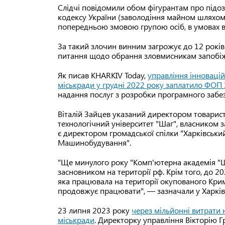
Слідчі повідомили обом фігурантам про підозр
кодексу України (заволодіння майном шляхо
попередньою змовою групою осіб, в умовах во
За такий злочин винним загрожує до 12 років
питання щодо обрання зловмисникам запобіж
Як писав KHARKIV Today,
управління інновацій
міськради у грудні 2022 року заплатило ФОП 
надання послуг з розробки програмного заб
Віталій Зайцев указаний директором товарис
технологічний університет "Шаг", власником
є директором громадської спілки "Харківськ
Машинобудування".
"Ще минулого року "Комп'ютерна академія "Ша
засновником на території рф. Крім того, до 2
яка працювала на території окупованого Криму
продовжує працювати", — зазначали у Харків
23 липня 2023 року
через мільйонні витрати 
міськради
. Директорку управління Вікторію 