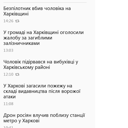
Безпілотник вбив чоловіка на
Харківщині
14:26
У громаді на Харківщині оголосили
жалобу за загиблими
залізничниками
13:03
Чоловік підірвався на вибухівці у
Харківському районі
12:10
У Харкові загасили пожежу на
складі видавництва після ворожої
атаки
11:08
Дрон росіян влучив поблизу станції
метро у Харкові
10:41