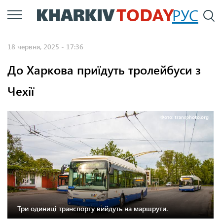
Перейти
РУС
П
до
основного
18 червня, 2025 - 17:36
вмісту
До Харкова приїдуть тролейбуси з
Чехії
Фото: transphoto.org
Три одиниці транспорту вийдуть на маршрути.