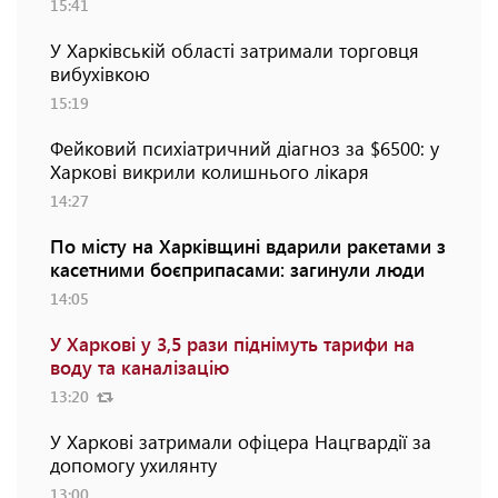
15:41
У Харківській області затримали торговця
вибухівкою
15:19
Фейковий психіатричний діагноз за $6500: у
Харкові викрили колишнього лікаря
14:27
По місту на Харківщині вдарили ракетами з
касетними боєприпасами: загинули люди
14:05
У Харкові у 3,5 рази піднімуть тарифи на
воду та каналізацію
13:20
У Харкові затримали офіцера Нацгвардії за
допомогу ухилянту
13:00