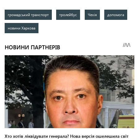
громадський транспорт
тролейбус
Чехія
допомога
новини Харкова