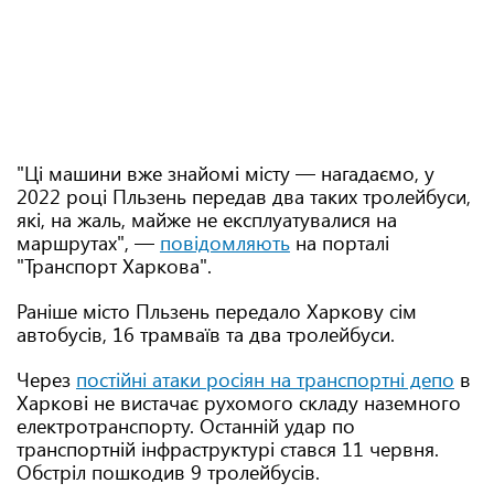
"Ці машини вже знайомі місту — нагадаємо, у
2022 році Пльзень передав два таких тролейбуси,
які, на жаль, майже не експлуатувалися на
маршрутах", —
повідомляють
на порталі
"Транспорт Харкова".
Раніше місто Пльзень передало Харкову сім
автобусів, 16 трамваїв та два тролейбуси.
Через
постійні атаки росіян на транспортні депо
в
Харкові не вистачає рухомого складу наземного
електротранспорту. Останній удар по
транспортній інфраструктурі стався 11 червня.
Обстріл пошкодив 9 тролейбусів.