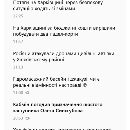
Потяги на Харківщині через безпекову
ситуацію ходять зі змінами
12:25
На Харківщині за бюджетні кошти вирішили
побудувати два падел-корти
11:57
Росіяни атакували дронами цивільні автівки
у Харківському районі
11:13
Гідромасажний басейн і джакузі: чи є
реальні відмінності насправді ℗
11:00
Кабмін погодив призначення шостого
заступника Олега Синєгубова
10:53
Харків'яни просять поставити у транспорті