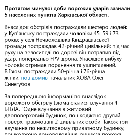
Протягом минулої доби ворожих ударів зазнали
5 населених пунктів Харківської області.
Внаслідок обстрілів постраждали шестеро людей:
у Куп'янську постраждали чоловіки 45, 59 і 73
років; у селі Нечволодівка Кіндрашівської
громади постраждав 42-річний цивільний: під час
руху на велосипеді по дорозі він потрапив під
удар, попередньо FPV-дрона. Унаслідок вибуху
чоловік отримав поранення та ушпиталений.
В Ізюмі постраждали 50-річна і 76-річна
жінки,
повідомив
начальник ХОВА Олег
Синєгубов.
За попередньою інформацією внаслідок
ворожого обстрілу Ізюма сталися влучання 4
БПЛА. "Одне влучання в житловий
двоповерховий будинок, пошкоджено другий
поверх, травмовані 2 цивільних особи. Також три
влучання по нежитловому приватному будинку,
пошкоджено домоволодіння, виникла пожежа",