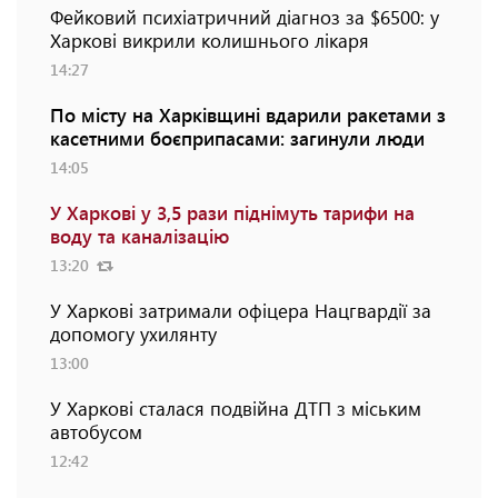
Фейковий психіатричний діагноз за $6500: у
Харкові викрили колишнього лікаря
14:27
По місту на Харківщині вдарили ракетами з
касетними боєприпасами: загинули люди
14:05
У Харкові у 3,5 рази піднімуть тарифи на
воду та каналізацію
13:20
У Харкові затримали офіцера Нацгвардії за
допомогу ухилянту
13:00
У Харкові сталася подвійна ДТП з міським
автобусом
12:42