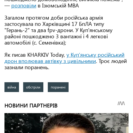
—
розповіли
в Ізюмській МВА
Загалом протягом доби російська армія
застосувала по Харківщині 17 БпЛА типу
"Герань-2" та два fpv-дрони. У Куп'янському
районі пошкоджено 3 вантажні і 4 легкові
автомобілі (с. Семенівка);
Як писав KHARKIV Today,
у Куп’янську російський
дрон вполював автівку з цивільними
. Троє людей
зазнали поранень.
війна
обстріли
поранені