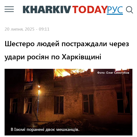
Перейти
РУС
П
до
основного
20 липня, 2025 - 09:11
вмісту
Шестеро людей постраждали через
удари росіян по Харківщині
Фото: Олег Синєгубов
В Ізюмі поранені двоє мешканців.