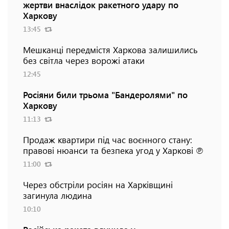
жертви внаслідок ракетного удару по
Харкову
13:45
Мешканці передмістя Харкова залишились
без світла через ворожі атаки
12:45
Росіяни били трьома "Бандеролями" по
Харкову
11:13
Продаж квартири під час воєнного стану:
правові нюанси та безпека угод у Харкові ℗
11:00
Через обстріли росіян на Харківщині
загинула людина
10:10