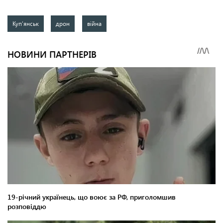
Куп’янськ
дрон
війна