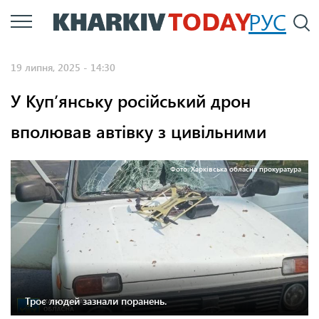
Перейти
РУС
П
до
основного
19 липня, 2025 - 14:30
вмісту
У Куп’янську російський дрон
вполював автівку з цивільними
Фото: Харківська обласна прокуратура
Троє людей зазнали поранень.