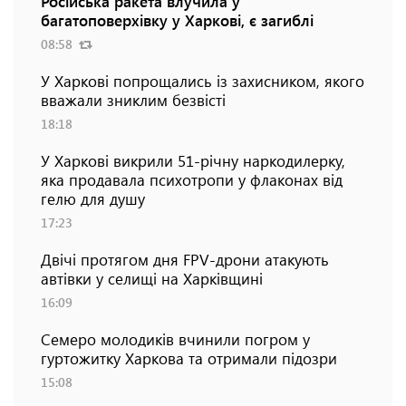
Російська ракета влучила у
багатоповерхівку у Харкові, є загиблі
08:58
У Харкові попрощались із захисником, якого
вважали зниклим безвісті
18:18
У Харкові викрили 51-річну наркодилерку,
яка продавала психотропи у флаконах від
гелю для душу
17:23
Двічі протягом дня FPV-дрони атакують
автівки у селищі на Харківщині
16:09
Семеро молодиків вчинили погром у
гуртожитку Харкова та отримали підозри
15:08