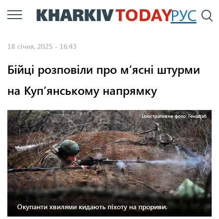
Перейти
РУС
П
до
основного
18 січня, 2025 - 16:43
вмісту
Бійці розповіли про м’ясні штурми
на Куп’янському напрямку
Ілюстративне фото: Генштаб
Окупанти хвилями кидають піхоту на прориви.