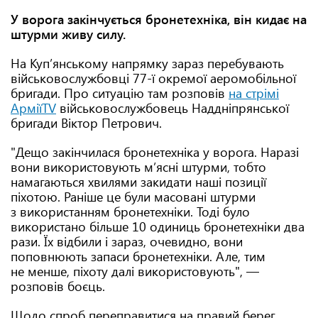
У ворога закінчується бронетехніка, він кидає на
штурми живу силу.
На Куп’янському напрямку зараз перебувають
військовослужбовці 77-ї окремої аеромобільної
бригади. Про ситуацію там розповів
на стрімі
АрміїTV
військовослужбовець Наддніпрянської
бригади Віктор Петрович.
"Дещо закінчилася бронетехніка у ворога. Наразі
вони використовують м’ясні штурми, тобто
намагаються хвилями закидати наші позиції
піхотою. Раніше це були масовані штурми
з використанням бронетехніки. Тоді було
використано більше 10 одиниць бронетехніки два
рази. Їх відбили і зараз, очевидно, вони
поповнюють запаси бронетехніки. Але, тим
не менше, піхоту далі використовують", —
розповів боєць.
Щодо спроб переправитися на правий берег