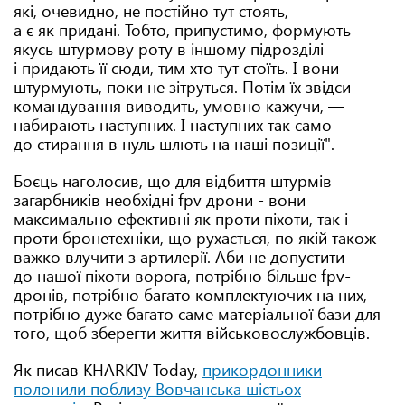
які, очевидно, не постійно тут стоять,
а є як придані. Тобто, припустимо, формують
якусь штурмову роту в іншому підрозділі
і придають її сюди, тим хто тут стоїть. І вони
штурмують, поки не зітруться. Потім їх звідси
командування виводить, умовно кажучи, —
набирають наступних. І наступних так само
до стирання в нуль шлють на наші позиції".
Боєць наголосив, що для відбиття штурмів
загарбників необхідні fpv дрони - вони
максимально ефективні як проти піхоти, так і
проти бронетехніки, що рухається, по якій також
важко влучити з артилерії. Аби не допустити
до нашої піхоти ворога, потрібно більше fpv-
дронів, потрібно багато комплектуючих на них,
потрібно дуже багато саме матеріальної бази для
того, щоб зберегти життя військовослужбовців.
Як писав KHARKIV Today,
прикордонники
полонили поблизу Вовчанська шістьох