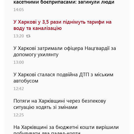
касетними боєприпасами: загинули люди
14:05
У Харкові у 3,5 рази піднімуть тарифи на
воду та каналізацію
13:20
У Харкові затримали офіцера Нацгвардії за
допомогу ухилянту
13:00
У Харкові сталася подвійна ДТП з міським
автобусом
12:42
Потяги на Харківщині через безпекову
ситуацію ходять зі змінами
12:25
На Харківщині за бюджетні кошти вирішили
побудувати два падел-корти