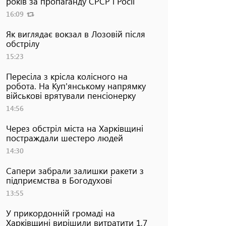
років за пропаганду СРСР і Росії
16:09
Як виглядає вокзал в Лозовій після
обстрілу
15:23
Пересіла з крісла колісного на
робота. На Куп'янському напрямку
військові врятували пенсіонерку
14:56
Через обстріл міста на Харківщині
постраждали шестеро людей
14:30
Сапери забрали залишки ракети з
підприємства в Богодухові
13:55
У прикордонній громаді на
Харківщині вирішили витратити 1,7