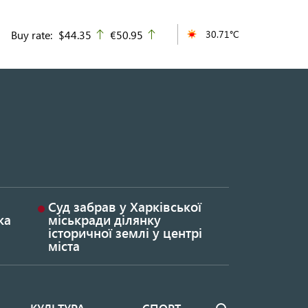
Buy rate:
$44.35
€50.95
30.71°C
up
up
Суд забрав у Харківської
ка
міськради ділянку
історичної землі у центрі
міста