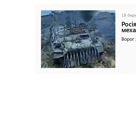
18 бере
Росі
меха
Ворог 