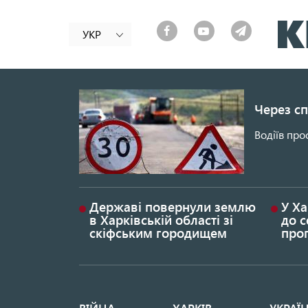
УКР
Через сп
Водіїв про
Державі повернули землю
У Ха
в Харківській області зі
до с
скіфським городищем
проп