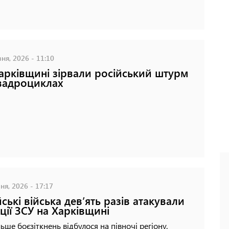
ня, 2026 - 11:10
арківщині зірвали російський штурм
вадроциклах
ня, 2026 - 17:17
йські війська дев’ять разів атакували
ції ЗСУ на Харківщині
ьше боєзіткнень відбулося на півночі регіону.