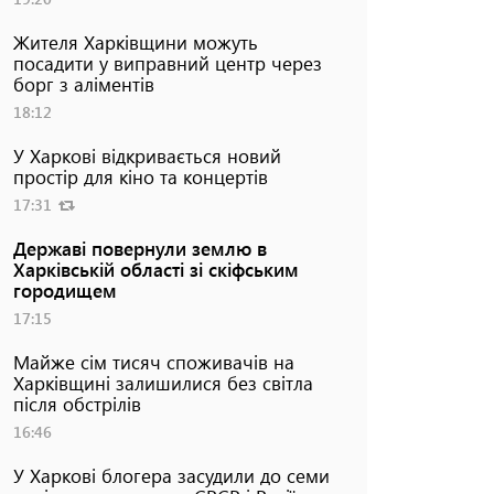
Жителя Харківщини можуть
посадити у виправний центр через
борг з аліментів
18:12
У Харкові відкривається новий
простір для кіно та концертів
17:31
Державі повернули землю в
Харківській області зі скіфським
городищем
17:15
Майже сім тисяч споживачів на
Харківщині залишилися без світла
після обстрілів
16:46
У Харкові блогера засудили до семи