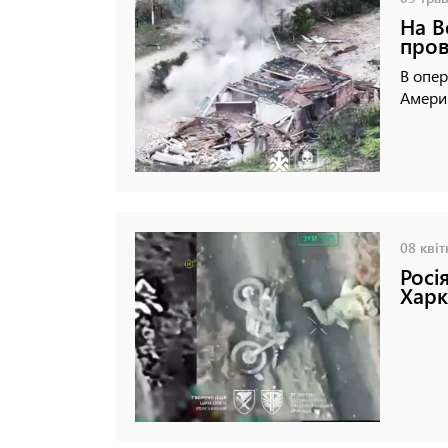
На В
пров
В опер
Амери
08 квіт
Росі
Харк