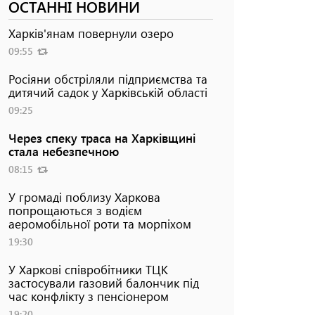
ОСТАННІ НОВИНИ
Харків'янам повернули озеро
09:55
Росіяни обстріляли підприємства та
дитячий садок у Харківській області
09:25
Через спеку траса на Харківщині
стала небезпечною
08:15
У громаді поблизу Харкова
попрощаються з водієм
аеромобільної роти та морпіхом
19:30
У Харкові співробітники ТЦК
застосували газовий балончик під
час конфлікту з пенсіонером
19:20