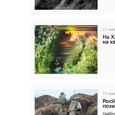
11 черв
На Х
на к
15 трав
Росі
пози
Найбіл