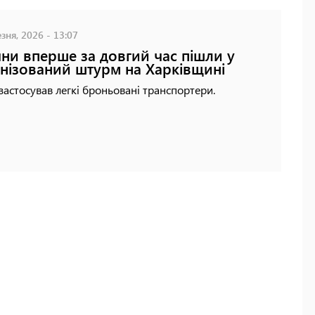
зня, 2026 - 13:07
яни вперше за довгий час пішли у
нізований штурм на Харківщині
застосував легкі броньовані транспортери.