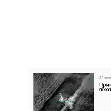
27 липн
Прик
піхо