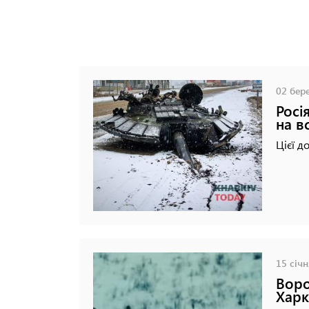
02 бере
Росі
на в
Цієї д
15 січн
Воро
Харк