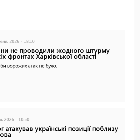
зня, 2026 - 18:10
яни не проводили жодного штурму
сіх фронтах Харківської області
оби ворожих атак не було.
я, 2026 - 10:50
г атакував українські позиції поблизу
ова