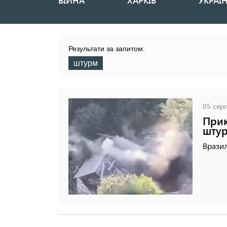
ВІЙНА
ХАРКІВ
УКРАЇ
Основная
навигация
Результати за запитом:
штурм
05 серп
Прик
штур
Вразил