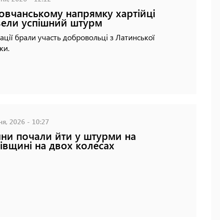
овчанському напрямку хартійці
ели успішний штурм
ації брали участь добровольці з Латинської
ки.
ня, 2026 - 10:27
яни почали йти у штурми на
івщині на двох колесах