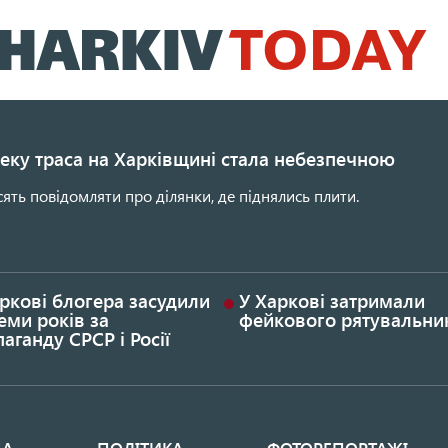
Перейти
до
основного
вмісту
еку траса на Харківщині стала небезпечною
сять повідомляти про ділянки, де піднялись плити.
ркові блогера засудили
У Харкові затримали
еми років за
фейкового рятувальни
аганду СРСР і Росії