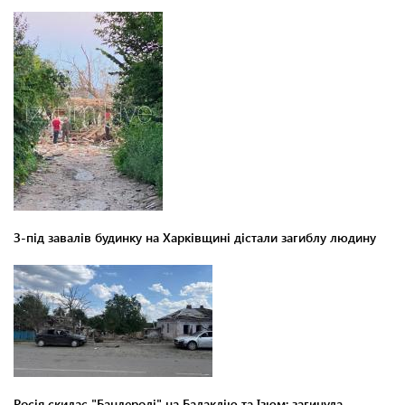
З-під завалів будинку на Харківщині дістали загиблу людину
Росія скидає "Бандеролі" на Балаклію та Ізюм: загинула