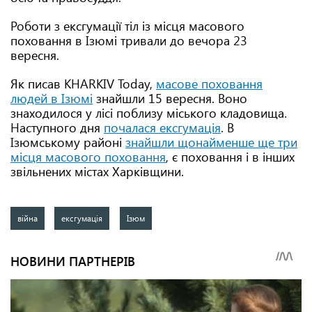
Роботи з ексгумації тіл із місця масового
поховання в Ізюмі тривали до вечора 23
вересня.
Як писав KHARKIV Today,
масове поховання
людей в Ізюмі
знайшли 15 вересня. Воно
знаходилося у лісі поблизу міського кладовища.
Наступного дня
почалася ексгумація
. В
Ізюмському районі
знайшли щонайменше ще три
місця масового поховання
, є поховання і в інших
звільнених містах Харківщини.
війна
ексгумація
Ізюм