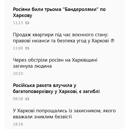
Росіяни били трьома "Бандеролями" по
Харкову
11:13
Продаж квартири під час воєнного стану:
правові нюанси та безпека угод у Харкові ℗
11:00
Через обстріли росіян на Харківщині
загинула людина
10:10
Російська ракета влучила у
багатоповерхівку у Харкові, є загиблі
08:58
У Харкові попрощались із захисником, якого
вважали зниклим безвісті
18:18