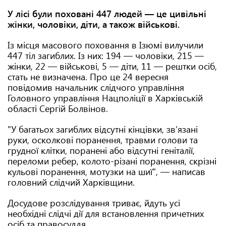
У лісі були поховані 447 людей — це цивільні
жінки, чоловіки, діти, а також військові.
Із місця масового поховання в Ізюмі вилучили
447 тіл загиблих. Із них: 194 — чоловіки, 215 —
жінки, 22 — військові, 5 — діти, 11 — рештки осіб,
стать не визначена. Про це 24 вересня
повідомив начальник слідчого управління
Головного управління Нацполіції в Харківській
області Сергій Болвінов.
"У багатьох загиблих відсутні кінцівки, зв’язані
руки, осколкові поранення, травми голови та
грудної клітки, поранені або відсутні геніталії,
переломи ребер, колото-різані поранення, скрізні
кульові поранення, мотузки на шиї", — написав
головний слідчий Харківщини.
Досудове розслідування триває, йдуть усі
необхідні слідчі дії для встановлення причетних
осіб та правосуддя.