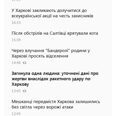
У Харкові закликають долучитися до
всеукраїнської акції на честь захисників
16:33
Після обстрілів на Салтівці врятували кота
15:39
Через влучання "Бандеролі" родини у
Харкові просять відселення
14:46
Загинула одна людина: уточнені дані про
жертви внаслідок ракетного удару по
Харкову
13:45
Мешканці передмістя Харкова залишились
без світла через ворожі атаки
12:45