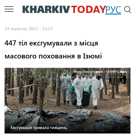
Перейти
РУС
П
до
основного
24 вересня, 2022 - 11:13
вмісту
447 тіл ексгумували з місця
масового поховання в Ізюмі
Фото: Сергій Козлов / KHARKIV Today
Ексгумація тривала тиждень.