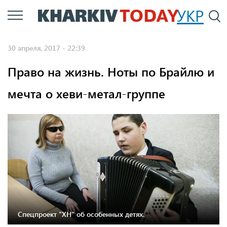
Перейти
УКР
По
к
основному
30 апреля, 2017 - 22:39
содержанию
Право на жизнь. Ноты по Брайлю и
мечта о хеви-метал-группе
Спецпроект "ХН" об особенных детях.